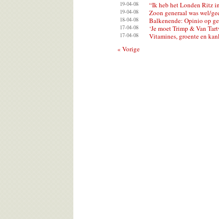
19-04-08
“Ik heb het Londen Ritz i
19-04-08
Zoon generaal was wel/ge
18-04-08
Balkenende: Opinio op gel
17-04-08
‘Je moet Trimp & Van Tart
17-04-08
Vitamines, groente en kan
« Vorige