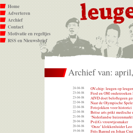
Home
Adverteren
Archief
Contact
Motivatie en regeltjes
RSS en Nieuwsbrief
Archief van: april
24-04-08
OV-chip: leugen op leuge
23-04-08
Fiod en OM onderzoeken 
23-04-08
AIVD doet beloftegeen ge
22-04-08
Naar de Olympische Spele
22-04-08
Fotojokken voor historici
22-04-08
Britse arts prikt medische
21-04-08
‘Nederlandse huizenmarkt s
20-04-08
PvdA’s vrouwtjesmaker
20-04-08
‘Onze’ klokkenluider Leo
19-04-08
Frits Barend en Johan Crui