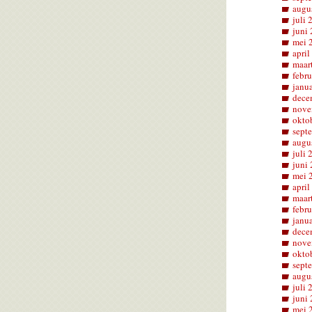
augu
juli 
juni
mei 
april
maar
febru
janu
dece
nove
okto
sept
augu
juli 
juni
mei 
april
maar
febru
janu
dece
nove
okto
sept
augu
juli 
juni
mei 