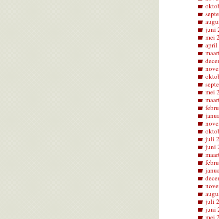
okto
sept
augu
juni
mei 
april
maar
dece
nove
okto
sept
mei 
maar
febru
janu
nove
okto
juli 
juni
maar
febru
janu
dece
nove
augu
juli 
juni
mei 