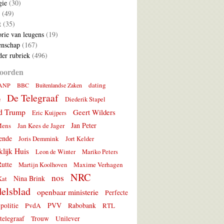
gie
(30)
(49)
t
(35)
rie van leugens
(19)
nschap
(167)
er rubriek
(496)
oorden
dating
ANP
BBC
Buitenlandse Zaken
De Telegraaf
e
Diederik Stapel
d Trump
Geert Wilders
Eric Kuijpers
Jan Peter
Mens
Jan Kees de Jager
ende
Joris Demmink
Jort Kelder
lijk Huis
Leon de Winter
Mariko Peters
utte
Maxime Verhagen
Martijn Koolhoven
NRC
nos
Nina Brink
Kat
elsblad
openbaar ministerie
Perfecte
PVV
politie
PvdA
Rabobank
RTL
telegraaf
Trouw
Unilever