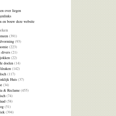
ten over liegen
enlinks
 en bouw deze website
eken
emeen
(391)
ldvorming
(93)
nomie
(223)
s divers
(21)
jokken
(22)
e doelen
(14)
fdzaken
(142)
disch
(117)
nklijk Huis
(37)
t
(34)
ia & Reclame
(455)
isch
(74)
daad
(58)
log
(51)
tiek
(394)