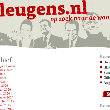
Recen
hief
Hoog
 per maand:
HLN.
stus 2026
Supe
2026
Gilb
 2026
2026
Breg
t 2026
ari 2026
ari 2026
mber 2025
mber 2025
Recent
ber 2025
ember 2025