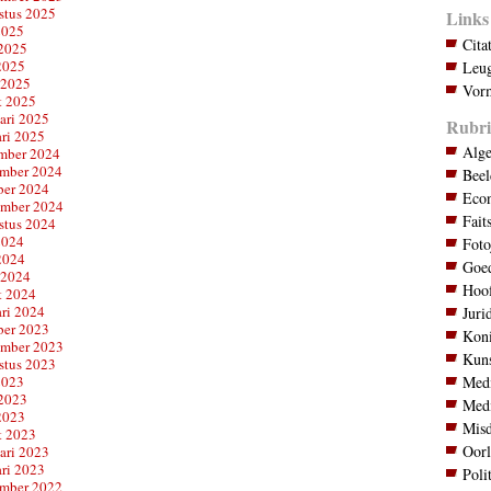
stus 2025
Links
2025
Cita
 2025
2025
Leug
 2025
Vorm
t 2025
ari 2025
Rubri
ari 2025
Alg
mber 2024
mber 2024
Bee
ber 2024
Eco
ember 2024
Fait
stus 2024
2024
Foto
2024
Goed
 2024
Hoo
t 2024
ari 2024
Juri
ber 2023
Koni
ember 2023
Kuns
stus 2023
Med
2023
 2023
Med
2023
Mis
t 2023
Oor
ari 2023
ari 2023
Poli
mber 2022