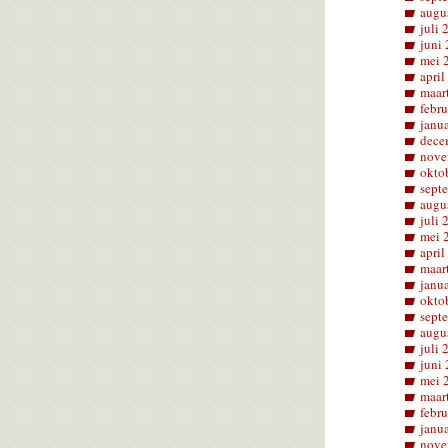
augu
juli 
juni
mei 
april
maar
febru
janu
dece
nove
okto
sept
augu
juli 
mei 
april
maar
janu
okto
sept
augu
juli 
juni
mei 
maar
febru
janu
nove