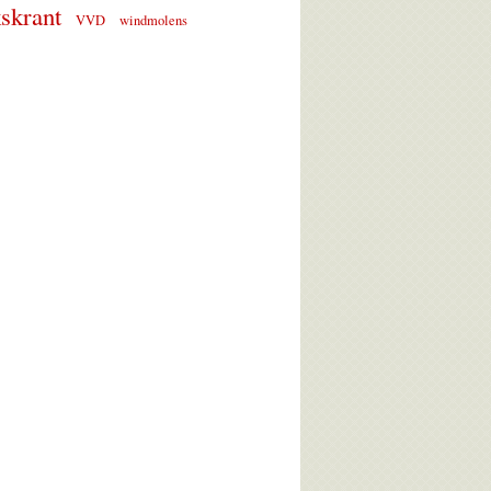
skrant
VVD
windmolens