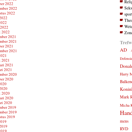
Reli
ber 2022
Seks
ember 2022
stus 2022
spor
 2022
Theo
2022
Wete
 2022
t 2022
Zond
mber 2021
mber 2021
Trefw
ber 2021
AD
ember 2021
2021
Defensi
t 2021
ari 2021
Donal
ari 2021
Harry 
mber 2020
ber 2020
Balken
2020
 2020
Konink
t 2020
Mark R
ari 2020
ari 2020
Micha 
mber 2019
Hand
mber 2019
stus 2019
mens
2019
 2019
RVD
2019