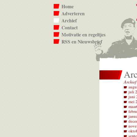
Home
Adverteren
Archief
Contact
Motivatie en regeltjes
RSS en Nieuwsbrief
Arc
Archief
augu
juli 
juni
mei 
maar
febru
janu
dece
nove
okto
sept