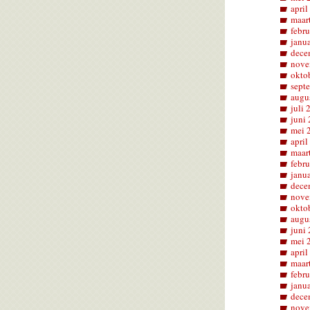
april
maar
febru
janu
dece
nove
okto
sept
augu
juli 
juni
mei 
april
maar
febru
janu
dece
nove
okto
augu
juni
mei 
april
maar
febru
janu
dece
nove