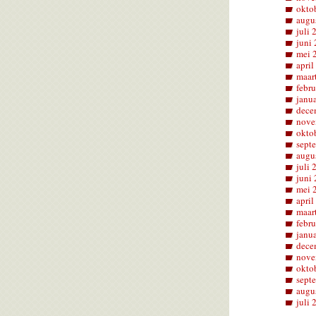
okto
augu
juli 
juni
mei 
april
maar
febru
janu
dece
nove
okto
sept
augu
juli 
juni
mei 
april
maar
febru
janu
dece
nove
okto
sept
augu
juli 