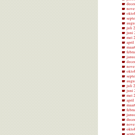
dece
nove
okto
sept
augu
juli 
juni
mei 
april
maar
febru
janu
dece
nove
okto
sept
augu
juli 
juni
mei 
april
maar
febru
janu
dece
nove
okto
sept