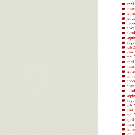
april
maar
febru
janu
dece
nove
okto
sept
augu
juli 
juni
mei 
april
maar
febru
janu
dece
nove
okto
sept
augu
juli 
juni
mei 
april
maar
febru
janu