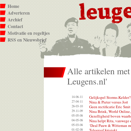
Home
Adverteren
Archief
Contact
Motivatie en regeltjes
RSS en Nieuwsbrief
Alle artikelen met
Leugens.nl'
14-06-11
Gelijkspel Storms-Kelder?
27-04-11
Nina & Pieter versus Jort
28-03-10
Geen rectificatie Eric Smi
29-11-09
Nina Brink, World Onlin
05-05-08
Gezelligheid boven waarh
04-05-08
Nina helpt Rita, vanwege 
05-03-08
‘Deal Pauw & Witteman me
01-02-08
Telegraaf fotojokt