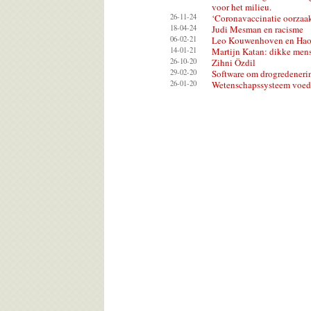
voor het milieu.
26-11-24
‘Coronavaccinatie oorzaak
18-04-24
Judi Mesman en racisme
06-02-21
Leo Kouwenhoven en Hao
14-01-21
Martijn Katan: dikke men
26-10-20
Zihni Özdil
29-02-20
Software om drogredeneri
26-01-20
Wetenschapssysteem voedt