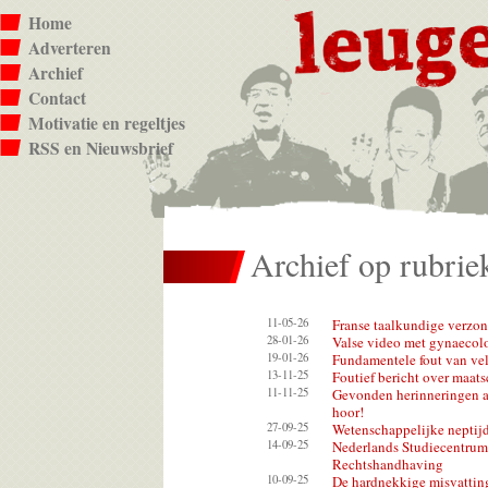
Home
Adverteren
Archief
Contact
Motivatie en regeltjes
RSS en Nieuwsbrief
Archief op rubrie
11-05-26
Franse taalkundige verzon
28-01-26
Valse video met gynaecol
19-01-26
Fundamentele fout van vel
13-11-25
Foutief bericht over maats
11-11-25
Gevonden herinneringen a
hoor!
27-09-25
Wetenschappelijke neptijd
14-09-25
Nederlands Studiecentrum 
Rechtshandhaving
10-09-25
De hardnekkige misvatting