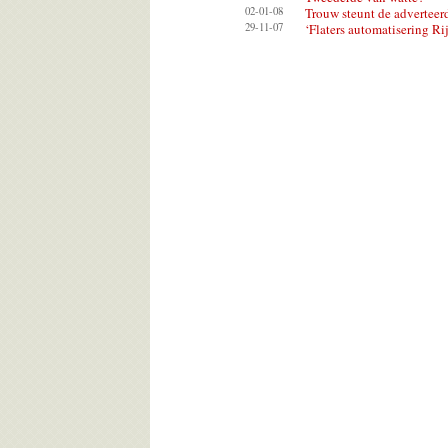
02-01-08
Trouw steunt de adverteer
29-11-07
‘Flaters automatisering Ri