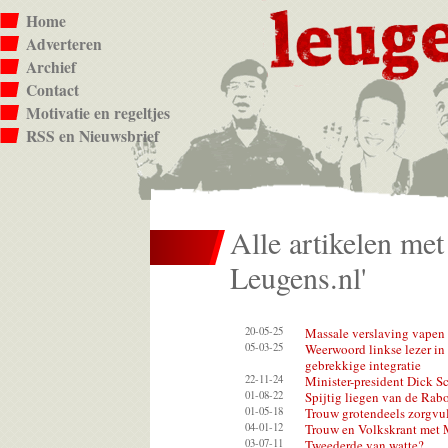
Home
Adverteren
Archief
Contact
Motivatie en regeltjes
RSS en Nieuwsbrief
Alle artikelen met
Leugens.nl'
20-05-25
Massale verslaving vapen
05-03-25
Weerwoord linkse lezer i
gebrekkige integratie
22-11-24
Minister-president Dick S
01-08-22
Spijtig liegen van de Ra
01-05-18
Trouw grotendeels zorgvul
04-01-12
Trouw en Volkskrant met 
03-07-11
Tweederde van watte?