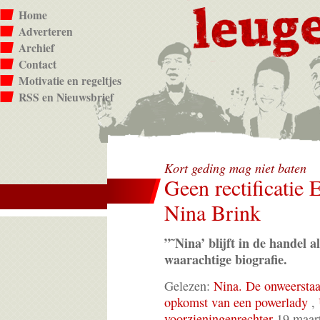
Home
Adverteren
Archief
Contact
Motivatie en regeltjes
RSS en Nieuwsbrief
Kort geding mag niet baten
Geen rectificatie 
Nina Brink
”˜Nina’ blijft in de handel al
waarachtige biografie.
Gelezen:
Nina. De onweersta
opkomst van een powerlady
,
voorzieningenrechter
19 maar