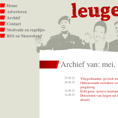
Home
Adverteren
Archief
Contact
Motivatie en regeltjes
RSS en Nieuwsbrief
Archief van: mei,
27-05-23
Vliegschaamte; ga toch w
26-05-23
Onbenoemde oorzaken voor
jeugdzorg
13-05-23
Echt geen ‘actieve herinn
11-05-23
Detecteren van liegen uit
details