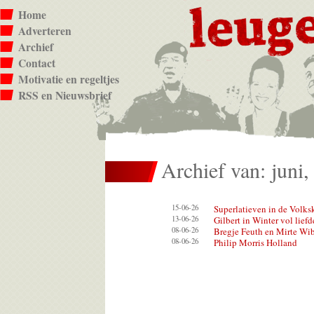
Home
Adverteren
Archief
Contact
Motivatie en regeltjes
RSS en Nieuwsbrief
Archief van: juni
15-06-26
Superlatieven in de Volks
13-06-26
Gilbert in Winter vol liefd
08-06-26
Bregje Feuth en Mirte Wi
08-06-26
Philip Morris Holland