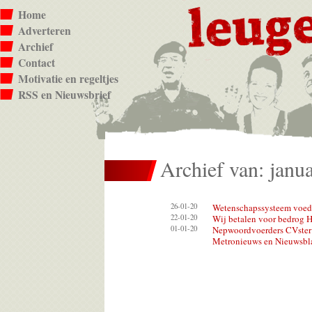
Home
Adverteren
Archief
Contact
Motivatie en regeltjes
RSS en Nieuwsbrief
Archief van: janu
26-01-20
Wetenschapssysteem voedt
22-01-20
Wij betalen voor bedrog 
01-01-20
Nepwoordvoerders CVster
Metronieuws en Nieuwsbl