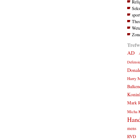
Reli
Seks
spor
Theo
Wete
Zond
Trefw
AD
Defensi
Donal
Harry 
Balken
Konink
Mark R
Micha 
Hand
mens
RVD