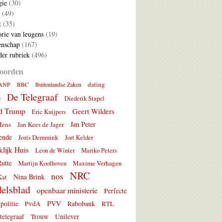
gie
(30)
(49)
t
(35)
rie van leugens
(19)
nschap
(167)
er rubriek
(496)
oorden
dating
ANP
BBC
Buitenlandse Zaken
De Telegraaf
e
Diederik Stapel
d Trump
Geert Wilders
Eric Kuijpers
Jan Peter
Mens
Jan Kees de Jager
ende
Joris Demmink
Jort Kelder
lijk Huis
Leon de Winter
Mariko Peters
utte
Maxime Verhagen
Martijn Koolhoven
NRC
nos
Nina Brink
Kat
elsblad
openbaar ministerie
Perfecte
PVV
politie
PvdA
Rabobank
RTL
telegraaf
Trouw
Unilever