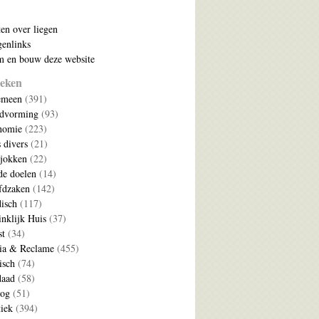
ten over liegen
enlinks
 en bouw deze website
eken
emeen
(391)
ldvorming
(93)
nomie
(223)
s divers
(21)
jokken
(22)
e doelen
(14)
fdzaken
(142)
disch
(117)
nklijk Huis
(37)
t
(34)
ia & Reclame
(455)
isch
(74)
daad
(58)
log
(51)
tiek
(394)