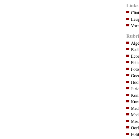
Links
Cita
Leug
Vorm
Rubri
Alg
Bee
Eco
Fait
Foto
Goed
Hoo
Juri
Koni
Kuns
Med
Med
Mis
Oor
Poli