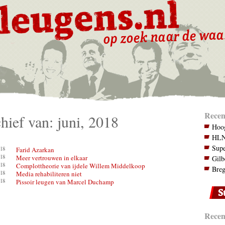
Recen
hief van: juni, 2018
Hoog
HLN.
Supe
18
Farid Azarkan
18
Meer vertrouwen in elkaar
Gilb
18
Complottheorie van ijdele Willem Middelkoop
Breg
18
Media rehabiliteren niet
18
Pissoir leugen van Marcel Duchamp
Recent