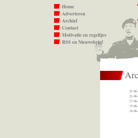
Home
Adverteren
Archief
Contact
Motivatie en regeltjes
RSS en Nieuwsbrief
Arc
21-06-
21-06-
17-06-
15-06-
14-06-