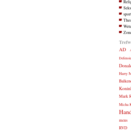
Reli
Seks
spor
Theo
Wete
Zond
Trefw
AD
Defensi
Donal
Harry 
Balken
Konink
Mark R
Micha 
Hand
mens
RVD