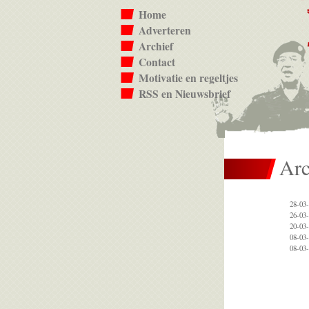
Home
Adverteren
Archief
Contact
Motivatie en regeltjes
RSS en Nieuwsbrief
Arc
28-03-
26-03-
20-03-
08-03-
08-03-