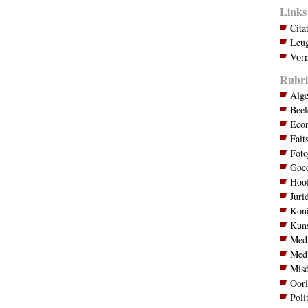
Links
Cita
Leug
Vorm
Rubri
Alg
Bee
Eco
Fait
Foto
Goed
Hoo
Juri
Koni
Kuns
Med
Med
Mis
Oor
Poli