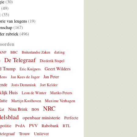
gie
(30)
(49)
t
(35)
rie van leugens
(19)
nschap
(167)
er rubriek
(496)
oorden
dating
ANP
BBC
Buitenlandse Zaken
De Telegraaf
e
Diederik Stapel
d Trump
Geert Wilders
Eric Kuijpers
Jan Peter
Mens
Jan Kees de Jager
ende
Joris Demmink
Jort Kelder
lijk Huis
Leon de Winter
Mariko Peters
utte
Maxime Verhagen
Martijn Koolhoven
NRC
nos
Nina Brink
Kat
elsblad
openbaar ministerie
Perfecte
PVV
politie
PvdA
Rabobank
RTL
telegraaf
Trouw
Unilever