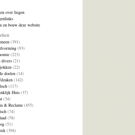
ten over liegen
enlinks
 en bouw deze website
eken
emeen
(391)
ldvorming
(93)
nomie
(223)
s divers
(21)
jokken
(22)
e doelen
(14)
fdzaken
(142)
disch
(117)
nklijk Huis
(37)
t
(34)
ia & Reclame
(455)
isch
(74)
daad
(58)
log
(51)
tiek
(394)