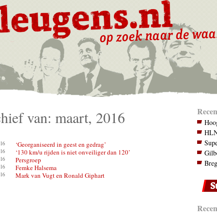
Recen
hief van: maart, 2016
Hoog
HLN.
Supe
16
‘Georganiseerd in geest en gedrag’
16
‘130 km/u rijden is niet onveiliger dan 120’
Gilb
16
Persgroep
Breg
16
Femke Halsema
16
Mark van Vugt en Ronald Giphart
Recent