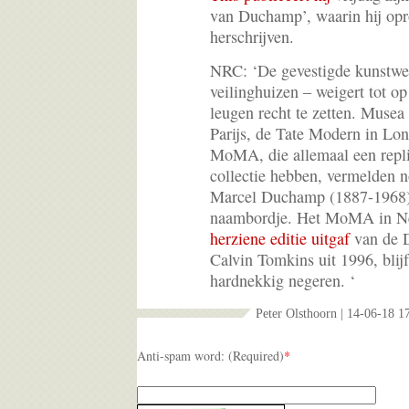
van Duchamp’, waarin hij opr
herschrijven.
NRC: ‘De gevestigde kunstwer
veilinghuizen – weigert tot
leugen recht te zetten. Musea
Parijs, de Tate Modern in Lo
MoMA, die allemaal een repli
collectie hebben, vermelden n
Marcel Duchamp (1887-1968) 
naambordje. Het MoMA in N
herziene editie uitgaf
van de 
Calvin Tomkins uit 1996, blij
hardnekkig negeren. ‘
Peter Olsthoorn | 14-06-18 1
Anti-spam word: (Required)
*