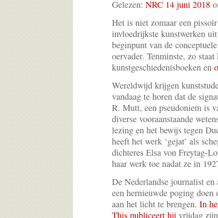
Gelezen:
NRC 14 juni 2018
o
Het is niet zomaar een pissoi
invloedrijkste kunstwerken uit
beginpunt van de conceptuel
oervader. Tenminste, zo staat 
kunstgeschiedenisboeken en
Wereldwijd krijgen kunststude
vandaag te horen dat de signat
R. Mutt, een pseudoniem is 
diverse vooraanstaande wetens
lezing en het bewijs tegen Du
heeft het werk ‘gejat’ als sc
dichteres Elsa von Freytag-Lo
haar werk toe nadat ze in 192
De Nederlandse journalist en
een hernieuwde poging doen
aan het licht te brengen.
In h
This publiceert hij
vrijdag zijn