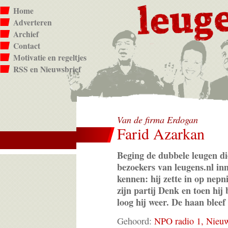
Home
Adverteren
Archief
Contact
Motivatie en regeltjes
RSS en Nieuwsbrief
Van de firma Erdogan
Farid Azarkan
Beging de dubbele leugen di
bezoekers van leugens.nl in
kennen: hij zette in op nep
zijn partij Denk en toen hij
loog hij weer. De haan bleef
Gehoord:
NPO radio 1, Nie