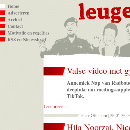
Home
Adverteren
Archief
Contact
Motivatie en regeltjes
RSS en Nieuwsbrief
Valse video met 
Annemiek Nap van Radboud
deepfake om voedingssupple
TikTok.
Lees meer »
Peter Olsthoorn | 28-01-26 0
Hila Noorzai, Nic