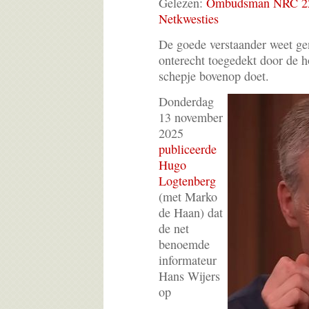
Gelezen:
Ombudsman NRC 22
Netkwesties
De goede verstaander weet gen
onterecht toegedekt door de h
schepje bovenop doet.
Donderdag
13 november
2025
publiceerde
Hugo
Logtenberg
(met Marko
de Haan) dat
de net
benoemde
informateur
Hans Wijers
op