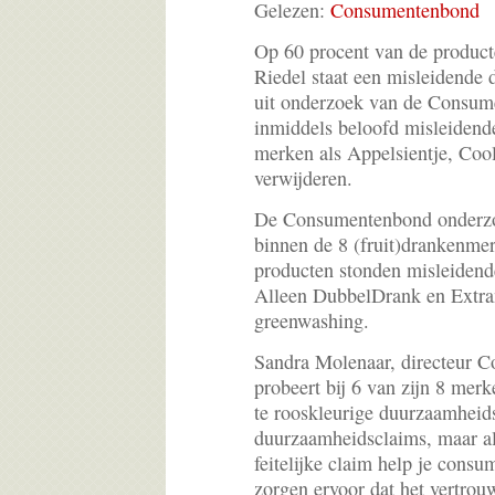
Gelezen:
Consumentenbond
Op 60 procent van de product
Riedel staat een misleidende 
uit onderzoek van de Consum
inmiddels beloofd misleidend
merken als Appelsientje, Cool
verwijderen.
De Consumentenbond onderzoc
binnen de 8 (fruit)drankenme
producten stonden misleiden
Alleen DubbelDrank en Extran
greenwashing.
Sandra Molenaar, directeur 
probeert bij 6 van zijn 8 mer
te rooskleurige duurzaamheids
duurzaamheidsclaims, maar al
feitelijke claim help je cons
zorgen ervoor dat het vertro