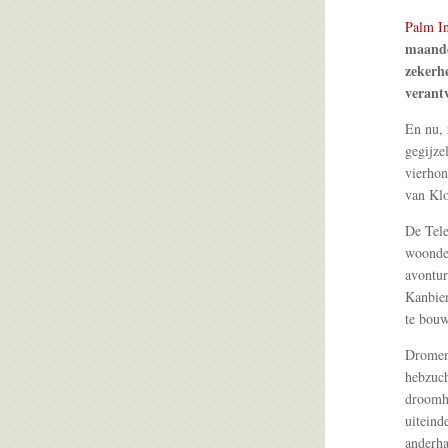
Palm In
maande
zekerhe
verant
En nu, 
gegijze
vierhon
van Kl
De Tele
woonde 
avontur
Kanbier
te bouw
Dromen 
hebzuch
droomhu
uiteind
anderha