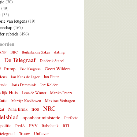
gie
(30)
(49)
t
(35)
rie van leugens
(19)
nschap
(167)
er rubriek
(496)
oorden
dating
ANP
BBC
Buitenlandse Zaken
De Telegraaf
e
Diederik Stapel
d Trump
Geert Wilders
Eric Kuijpers
Jan Peter
Mens
Jan Kees de Jager
ende
Joris Demmink
Jort Kelder
lijk Huis
Leon de Winter
Mariko Peters
utte
Maxime Verhagen
Martijn Koolhoven
NRC
nos
Nina Brink
Kat
elsblad
openbaar ministerie
Perfecte
PVV
politie
PvdA
Rabobank
RTL
telegraaf
Trouw
Unilever