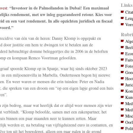
Links
“Investeer in de Palmeilanden in Dubai! Een maximaal
vest
:
Cita
lijks rendement, met uw inleg gegarandeerd retour. Kies voor
Leug
id en een vast rendement. In alle opzichten juridisch en fiscaal
Vorm
woord.”
Rubri
recidive van één van de heren: Danny Klomp is opgepakt en
Alg
ld door justitie om hem te dwingen tot te betalen aan de
Bee
derd hebzuchtige domme beleggertjes die in 2006 in de beloften
Eco
omp en kompaan Remco Voortman geloofden.
Fait
Foto
graaf spoorde Klomp op in Spanje, waar hij sinds oktober 2023
Goed
in een miljoenenvilla in Marbella. Ondertussen begon hij nieuwe
Hoo
en. En weer waren er mensen die erin tuinden: Peter en Nadia
Juri
, die spreken van een droom om “op een eigen lapje grond een huis
Koni
en”.
Kuns
Med
zijn bedrog, maar wat heerlijk dat er altijd weer mensen zijn wier
Med
t verblindt. “Klomp beloofde, samen met een zakenpartner, het
Mis
is binnen een paar maanden neer te kunnen zetten. Maar
Oor
elijk werden er, na betaling van vijftigduizend euro in contanten, en
Poli
lve ton uit het bouwdepot, alleen een paar palen in de grond