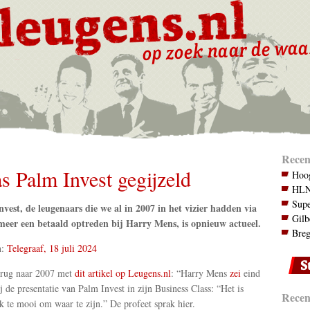
Recen
s Palm Invest gegijzeld
Hoog
HLN.
Supe
vest, de leugenaars die we al in 2007 in het vizier hadden via
Gilb
meer een betaald optreden bij Harry Mens, is opnieuw actueel.
Breg
n:
Telegraaf, 18 juli 2024
erug naar 2007 met
dit artikel op Leugens.nl
: “Harry Mens
zei
eind
j de presentatie van Palm Invest in zijn Business Class: “Het is
Recent
jk te mooi om waar te zijn.” De profeet sprak hier.