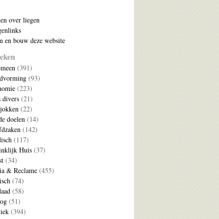
ten over liegen
enlinks
 en bouw deze website
eken
emeen
(391)
ldvorming
(93)
nomie
(223)
s divers
(21)
jokken
(22)
e doelen
(14)
fdzaken
(142)
disch
(117)
nklijk Huis
(37)
t
(34)
ia & Reclame
(455)
isch
(74)
daad
(58)
log
(51)
tiek
(394)