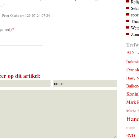
Reli
n.”
Seks
spor
Peter Olsthoorn | 20-07-24 07:34
Theo
Wete
quired)
*
Zond
Trefw
AD
Defensi
Donal
er op dit artikel:
Harry 
Balken
Konink
Mark R
Micha 
Hand
mens
RVD