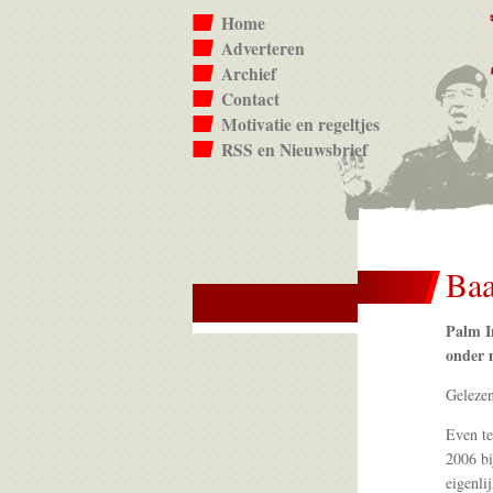
Home
Adverteren
Archief
Contact
Motivatie en regeltjes
RSS en Nieuwsbrief
Baa
Palm In
onder 
Geleze
Even t
2006 bi
eigenli