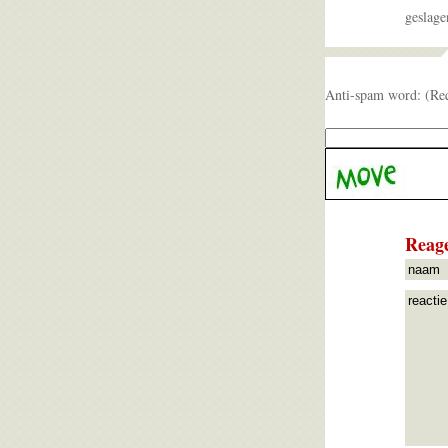
geslage
Anti-spam word: (Re
Reage