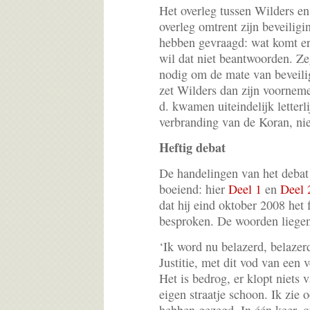
Het overleg tussen Wilders en
overleg omtrent zijn beveilig
hebben gevraagd: wat komt er 
wil dat niet beantwoorden. Ze
nodig om de mate van beveili
zet Wilders dan zijn voorneme
d. kwamen uiteindelijk letterli
verbranding van de Koran, nie
Heftig debat
De handelingen van het debat 
boeiend: hier
Deel 1
en
Deel 
dat hij eind oktober 2008 het f
besproken. De woorden liegen
‘Ik word nu belazerd, belazer
Justitie, met dit vod van een 
Het is bedrog, er klopt niets 
eigen straatje schoon. Ik zie 
hebben gezegd. In één keer, o