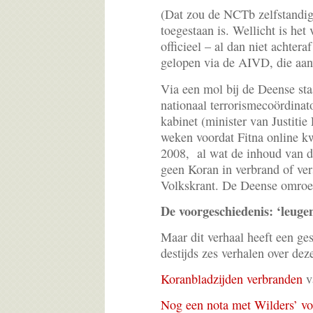
(Dat zou de NCTb zelfstandig
toegestaan is. Wellicht is he
officieel – al dan niet achtera
gelopen via de AIVD, die aanv
Via een mol bij de Deense st
nationaal terrorismecoördinato
kabinet (minister van Justitie
weken voordat Fitna online k
2008, al wat de inhoud van d
geen Koran in verbrand of ve
Volkskrant. De Deense omroe
De voorgeschiedenis: ‘leuge
Maar dit verhaal heeft een ge
destijds zes verhalen over dez
Koranbladzijden verbranden
v
Nog een nota met Wilders’ vo