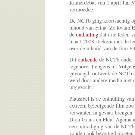
Kamerdebat van 1 april Jan M
vermoedde.
De NCTb ging koortsachtig o
inhoud van Fitna. Zo kwam Er
de
onthulling
dat drie leden 
maart 2008 stiekem met de te
over de inhoud van de film F
Dit
ontkende
de NCTb onder l
tegenover Leugens.nl. Volgens
gevraagd, ontweek de NCTb d
werd door andere media niet 
uitgezocht.
Plausibel is de onthulling va
extreem beledigende film zo
verwanten in gevaar brengen
Dion Graus en Fleur Agema al
een uitnodiging van de NCTb 
zouden ook beveiligd moeten 