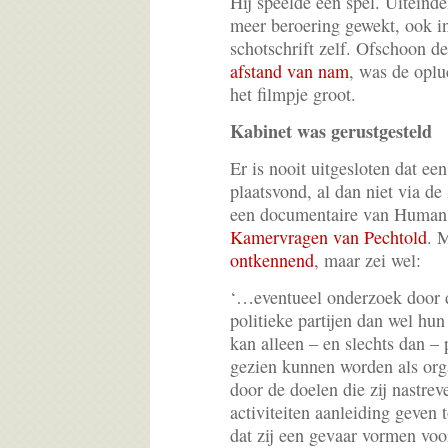
Hij speelde een spel. Uiteinde
meer beroering gewekt, ook in
schotschrift zelf. Ofschoon d
afstand van nam
, was de oplu
het filmpje groot.
Kabinet was gerustgesteld
Er is nooit uitgesloten dat e
plaatsvond, al dan niet via d
een documentaire van Human 
Kamervragen van Pechtold
. 
ontkennend
, maar zei wel:
‘…eventueel onderzoek door
politieke partijen dan wel h
kan alleen – en slechts dan –
gezien kunnen worden als orga
door de doelen die zij nastre
activiteiten aanleiding geven 
dat zij een gevaar vormen voo