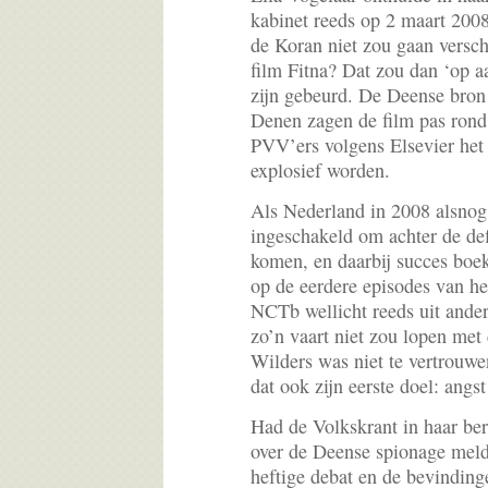
kabinet reeds op 2 maart 2008
de Koran niet zou gaan versch
film Fitna? Dat zou dan ‘op a
zijn gebeurd. De Deense bron
Denen zagen de film pas rond
PVV’ers volgens Elsevier het 
explosief worden.
Als Nederland in 2008 alsnog
ingeschakeld om achter de def
komen, en daarbij succes boekt
op de eerdere episodes van he
NCTb wellicht reeds uit ander
zo’n vaart niet zou lopen met
Wilders was niet te vertrouw
dat ook zijn eerste doel: angs
Had de Volkskrant in haar be
over de Deense spionage mel
heftige debat en de bevinding