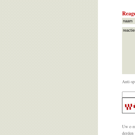
Reage
Anti-sp
Uw e-ma
derden 