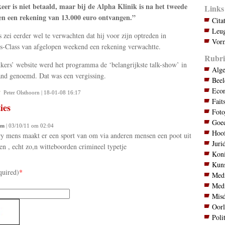
keer is niet betaald, maar bij de Alpha Klinik is na het tweede
Links
en een rekening van 13.000 euro ontvangen.”
Cita
Leug
 zei eerder wel te verwachten dat hij voor zijn optreden in
Vorm
s-Class van afgelopen weekend een rekening verwachtte.
Rubri
ers’ website werd het programma de ‘belangrijkste talk-show’ in
Alg
nd genoemd. Dat was een vergissing.
Bee
Eco
Peter Olsthoorn | 18-01-08 16:17
Fait
ies
Foto
Goed
am
| 03/10/11 om 02:04
Hoo
ry mens maakt er een sport van om via anderen mensen een poot uit
Juri
ien , echt zo,n witteboorden crimineel typetje
Koni
Kuns
quired)
*
Med
Med
Mis
Oor
Poli