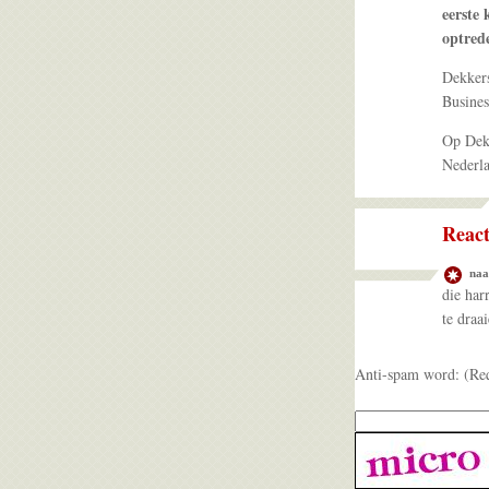
eerste 
optred
Dekkers
Busines
Op Dekk
Nederla
React
na
die har
te draa
Anti-spam word: (Re