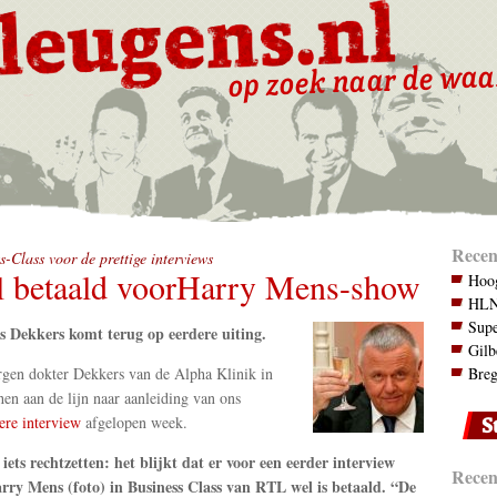
Recen
s-Class voor de prettige interviews
 betaald voorHarry Mens-show
Hoog
HLN.
Supe
s Dekkers komt terug op eerdere uiting.
Gilb
en dokter Dekkers van de Alpha Klinik in
Breg
n aan de lijn naar aanleiding van ons
ere interview
afgelopen week.
 iets rechtzetten: het blijkt dat er voor een eerder interview
Recent
rry Mens (foto) in Business Class van RTL wel is betaald. “De