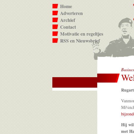
Home
Adverteren
Archief
Contact
Motivatie en regeltjes
RSS en Nieuwsbrief
Busines
Wel
Rugart
Vanmorg
Mí¼nche
bijzond
Hij wil
met Ha