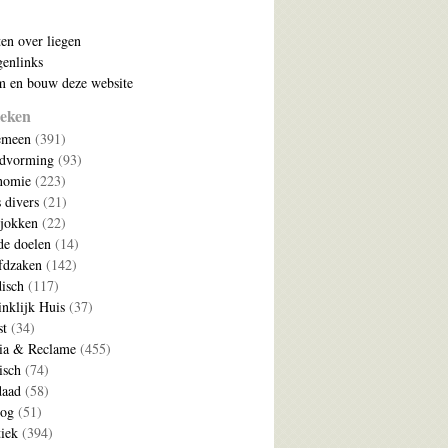
ten over liegen
enlinks
 en bouw deze website
eken
emeen
(391)
ldvorming
(93)
nomie
(223)
s divers
(21)
jokken
(22)
e doelen
(14)
fdzaken
(142)
disch
(117)
nklijk Huis
(37)
t
(34)
ia & Reclame
(455)
isch
(74)
daad
(58)
log
(51)
tiek
(394)