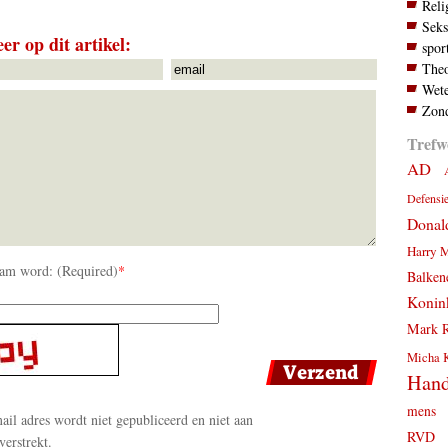
Reli
Seks
er op dit artikel:
spor
Theo
Wete
Zond
Trefw
AD
Defensi
Donal
Harry 
am word: (Required)
*
Balken
Konink
Mark R
Micha 
Hand
mens
il adres wordt niet gepubliceerd en niet aan
RVD
verstrekt.