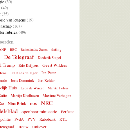
gie
(30)
(49)
t
(35)
rie van leugens
(19)
nschap
(167)
er rubriek
(496)
oorden
dating
ANP
BBC
Buitenlandse Zaken
De Telegraaf
e
Diederik Stapel
d Trump
Geert Wilders
Eric Kuijpers
Jan Peter
Mens
Jan Kees de Jager
ende
Joris Demmink
Jort Kelder
lijk Huis
Leon de Winter
Mariko Peters
utte
Maxime Verhagen
Martijn Koolhoven
NRC
nos
Nina Brink
Kat
elsblad
openbaar ministerie
Perfecte
PVV
politie
PvdA
Rabobank
RTL
telegraaf
Trouw
Unilever