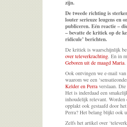
zijn.
De tweede richting is sterke
louter serieuze leugens en 
publiceren. Eén reactie – di
– bevatte de kritiek op de k
ridicule’ berichten.
De kritiek is waarschijnlijk b
over televerkrachting
. En in 
Geboren uit de maagd Maria
.
Ook ontvingen we e-mail van e
waarom we een ‘sensatieonde
Kelder en Perra
verslaan. Die k
Het is inderdaad een smakeli
inhoudelijk relevant. Worden 
opplakt ook gestaafd door het 
Perra? Het belang blijkt ook 
Zelfs het artikel over ‘telever