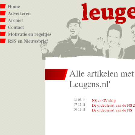
Home
Adverteren
Archief
Contact
Motivatie en regeltjes
RSS en Nieuwsbrief
Alle artikelen met 
Leugens.nl'
08-07-14
NS en OV-chip
07-12-11
De ordedienst van de NS 2
30-11-11
De ordedienst van de NS