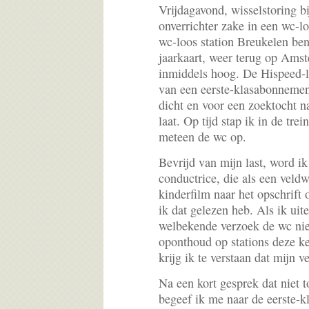
Vrijdagavond, wisselstoring bi
onverrichter zake in een wc-l
wc-loos station Breukelen be
jaarkaart, weer terug op Ams
inmiddels hoog. De Hispeed-l
van een eerste-klasabonnement
dicht en voor een zoektocht na
laat. Op tijd stap ik in de tr
meteen de wc op.
Bevrijd van mijn last, word i
conductrice, die als een veldw
kinderfilm naar het opschrift 
ik dat gelezen heb. Als ik ui
welbekende verzoek de wc niet
oponthoud op stations deze ke
krijg ik te verstaan dat mijn 
Na een kort gesprek dat niet t
begeef ik me naar de eerste-k