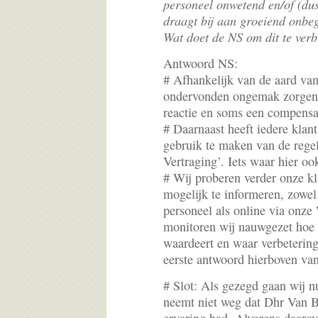
personeel onwetend en/of (dus
draagt bij aan groeiend onbeg
Wat doet de NS om dit te verb
Antwoord NS:
# Afhankelijk van de aard van
ondervonden ongemak zorgen
reactie en soms een compensa
# Daarnaast heeft iedere klan
gebruik te maken van de regel
Vertraging’. Iets waar hier ook
# Wij proberen verder onze kl
mogelijk te informeren, zowel 
personeel als online via onze 
monitoren wij nauwgezet hoe d
waardeert en waar verbetering
eerste antwoord hierboven va
# Slot: Als gezegd gaan wij n
neemt niet weg dat Dhr Van B
ervaring had. Alvorens daaro