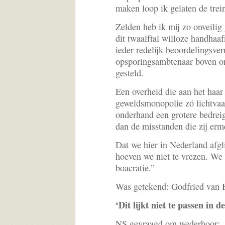
maken loop ik gelaten de trein
Zelden heb ik mij zo onveilig
dit twaalftal willoze handhaa
ieder redelijk beoordelingsv
opsporingsambtenaar boven on
gesteld.
Een overheid die aan het haar
geweldsmonopolie zó lichtvaar
onderhand een grotere bedreig
dan de misstanden die zij erme
Dat we hier in Nederland afgli
hoeven we niet te vrezen. We 
boacratie.”
Was getekend: Godfried van 
‘Dit lijkt niet te passen in
NS gevraagd om wederhoor: