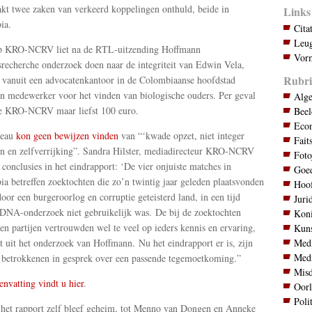
kt twee zaken van verkeerd koppelingen onthuld, beide in
Links
ia.
Cita
Leug
 KRO-NCRV liet na de RTL-uitzending Hoffmann
Vorm
srecherche onderzoek doen naar de integriteit van Edwin Vela,
Rubri
s vanuit een advocatenkantoor in de Colombiaanse hoofdstad
n medewerker voor het vinden van biologische ouders. Per geval
Alg
e KRO-NCRV maar liefst 100 euro.
Bee
Eco
reau
kon geen bewijzen vinden
van “‘kwade opzet, niet integer
Fait
n en zelfverrijking”. Sandra Hilster, mediadirecteur KRO-NCRV
Foto
 conclusies in het eindrapport: ‘De vier onjuiste matches in
Goed
a betreffen zoektochten die zo’n twintig jaar geleden plaatsvonden
Hoo
door een burgeroorlog en corruptie geteisterd land, in een tijd
Juri
DNA-onderzoek niet gebruikelijk was. De bij de zoektochten
Koni
en partijen vertrouwden wel te veel op ieders kennis en ervaring,
Kuns
Med
kt uit het onderzoek van Hoffmann. Nu het eindrapport er is, zijn
Med
betrokkenen in gesprek over een passende tegemoetkoming.”
Mis
nvatting vindt u hier
.
Oor
Poli
 het rapport zelf bleef geheim, tot Menno van Dongen en Anneke