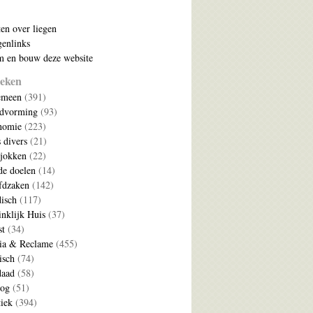
ten over liegen
enlinks
 en bouw deze website
eken
emeen
(391)
ldvorming
(93)
nomie
(223)
s divers
(21)
jokken
(22)
e doelen
(14)
fdzaken
(142)
disch
(117)
nklijk Huis
(37)
t
(34)
ia & Reclame
(455)
isch
(74)
daad
(58)
log
(51)
tiek
(394)