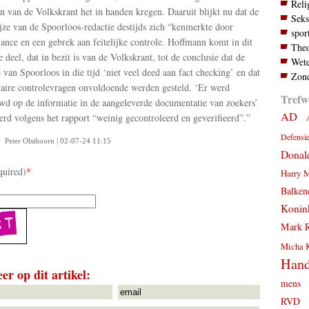
Reli
en van de Volkskrant het in handen kregen. Daaruit blijkt nu dat de
Seks
ze van de Spoorloos-redactie destijds zich “kenmerkte door
spor
ance en een gebrek aan feitelijke controle. Hoffmann komt in dit
Theo
 deel, dat in bezit is van de Volkskrant, tot de conclusie dat de
Wete
e van Spoorloos in die tijd ‘niet veel deed aan fact checking’ en dat
Zond
aire controlevragen onvoldoende werden gesteld. ‘Er werd
Trefw
wd op de informatie in de aangeleverde documentatie van zoekers’
AD
erd volgens het rapport “weinig gecontroleerd en geverifieerd”.”
Defensi
Peter Olsthoorn | 02-07-24 11:15
Donal
quired)
*
Harry 
Balken
Konink
Mark R
Micha 
Hand
er op dit artikel:
mens
RVD