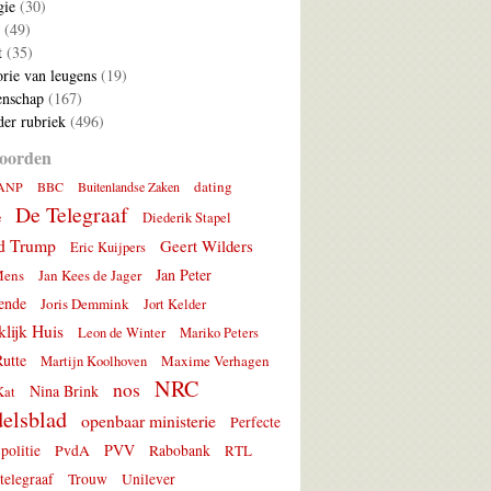
gie
(30)
(49)
t
(35)
rie van leugens
(19)
nschap
(167)
er rubriek
(496)
oorden
dating
ANP
BBC
Buitenlandse Zaken
De Telegraaf
e
Diederik Stapel
d Trump
Geert Wilders
Eric Kuijpers
Jan Peter
Mens
Jan Kees de Jager
ende
Joris Demmink
Jort Kelder
lijk Huis
Leon de Winter
Mariko Peters
utte
Maxime Verhagen
Martijn Koolhoven
NRC
nos
Nina Brink
Kat
elsblad
openbaar ministerie
Perfecte
PVV
politie
PvdA
Rabobank
RTL
telegraaf
Trouw
Unilever