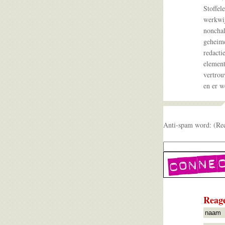
Stoffel
werkwij
nonchal
geheime
redacti
element
vertrou
en er w
Anti-spam word: (Re
Reage