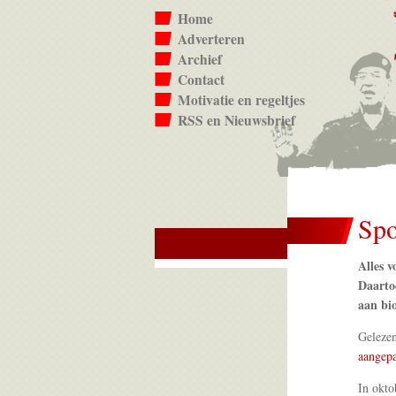
Home
Adverteren
Archief
Contact
Motivatie en regeltjes
RSS en Nieuwsbrief
Sp
Alles v
Daarto
aan bio
Geleze
aangep
In okto