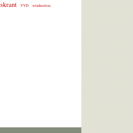
skrant
VVD
windmolens