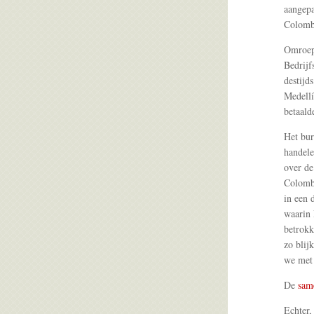
aangepa
Colomb
Omroep
Bedrijf
destijd
Medellí
betaald
Het bu
handele
over de
Colombi
in een 
waarin 
betrokk
zo blij
we met 
De
same
Echter,