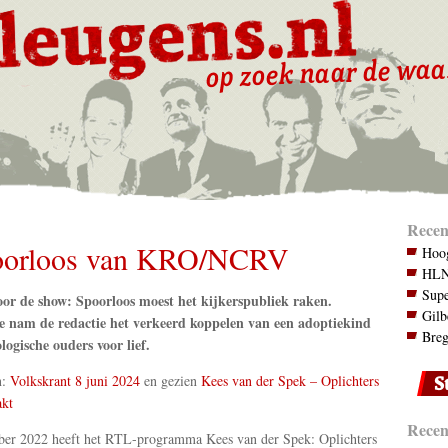
Recen
oorloos van KRO/NCRV
Hoog
HLN.
Supe
oor de show: Spoorloos moest het kijkerspubliek raken.
Gilb
e nam de redactie het verkeerd koppelen van een adoptiekind
Breg
logische ouders voor lief.
n:
Volkskrant 8 juni 2024
en gezien
Kees van der Spek – Oplichters
akt
Recent
ber 2022 heeft het RTL-programma Kees van der Spek: Oplichters