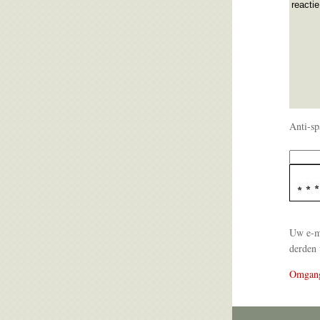
Anti-sp
Uw e-ma
derden 
Omgan