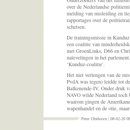
Onderzoekers van het ministe
over de Nederlandse politiem
melding van misleiding en lie
rapportages over de politietra
schetsen.
De trainingsmissie in Kundu
een coalitie van minderheids
met GroenLinks, D66 en Chri
naïevelingen in het parlemen
‘Kunduz-coalitie’.
Het niet verlengen van de mis
PvdA was tegen) leidde tot de
Balkenende-IV. Onder druk v
NAVO wilde Nederland toch b
waarom gingen de Amerikane
wapenhandel en de olie, maar 
Peter Olsthoorn | 08-02-20 0