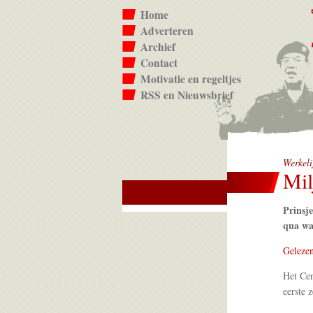
Home
Adverteren
Archief
Contact
Motivatie en regeltjes
RSS en Nieuwsbrief
Werkeli
Mil
Prinsje
qua wa
Gelezen
Het Cen
eerste 