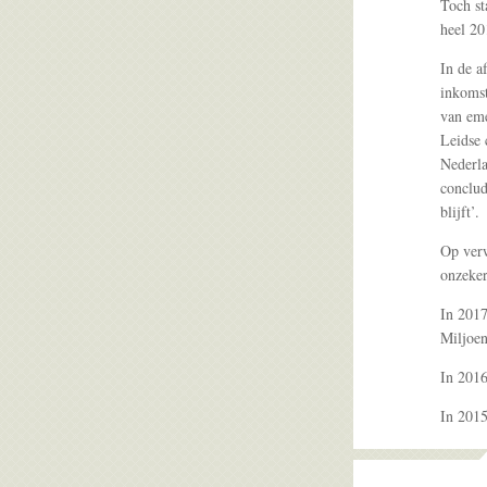
Toch st
heel 20
In de a
inkomst
van eme
Leidse 
Nederla
conclud
blijft’.
Op verw
onzeker
In 2017
Miljoe
In 2016
In 2015