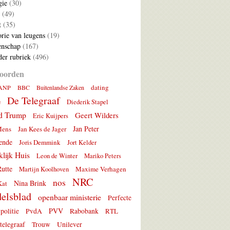
gie
(30)
(49)
t
(35)
rie van leugens
(19)
nschap
(167)
er rubriek
(496)
oorden
dating
ANP
BBC
Buitenlandse Zaken
De Telegraaf
e
Diederik Stapel
d Trump
Geert Wilders
Eric Kuijpers
Jan Peter
Mens
Jan Kees de Jager
ende
Joris Demmink
Jort Kelder
lijk Huis
Leon de Winter
Mariko Peters
utte
Maxime Verhagen
Martijn Koolhoven
NRC
nos
Nina Brink
Kat
elsblad
openbaar ministerie
Perfecte
PVV
politie
PvdA
Rabobank
RTL
telegraaf
Trouw
Unilever