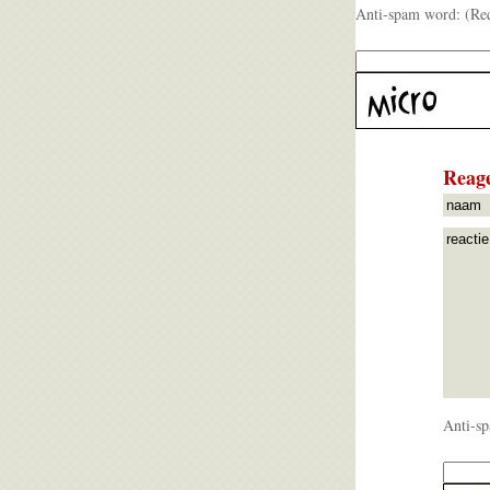
Anti-spam word: (Re
Reage
Anti-sp