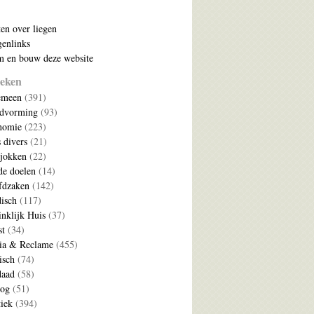
ten over liegen
enlinks
 en bouw deze website
eken
emeen
(391)
ldvorming
(93)
nomie
(223)
s divers
(21)
jokken
(22)
e doelen
(14)
fdzaken
(142)
disch
(117)
nklijk Huis
(37)
t
(34)
ia & Reclame
(455)
isch
(74)
daad
(58)
log
(51)
tiek
(394)