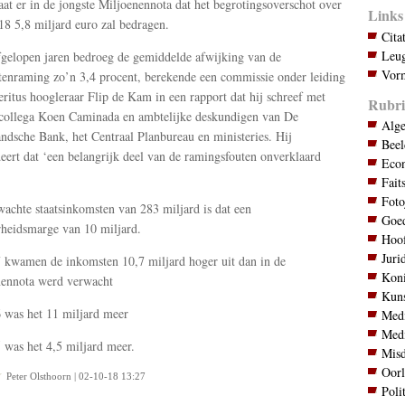
aat er in de jongste Miljoenennota dat het begrotingsoverschot over
Links
18 5,8 miljard euro zal bedragen.
Cita
Leug
fgelopen jaren bedroeg de gemiddelde afwijking van de
Vorm
enraming zo’n 3,4 procent, berekende een commissie onder leiding
ritus hoogleraar Flip de Kam in een rapport dat hij schreef met
Rubri
collega Koen Caminada en ambtelijke deskundigen van De
Alg
ndsche Bank, het Centraal Planbureau en ministeries. Hij
Bee
eert dat ‘een belangrijk deel van de ramingsfouten onverklaard
Eco
Fait
Foto
achte staatsinkomsten van 283 miljard is dat een
Goed
heidsmarge van 10 miljard.
Hoo
Juri
 kwamen de inkomsten 10,7 miljard hoger uit dan in de
Koni
nennota werd verwacht
Kuns
 was het 11 miljard meer
Med
Med
 was het 4,5 miljard meer.
Mis
Oor
Peter Olsthoorn | 02-10-18 13:27
Poli