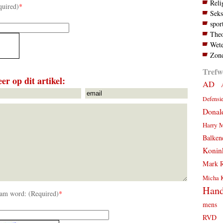
Reli
quired)
*
Seks
spor
Theo
Wete
Zond
Trefw
er op dit artikel:
AD
Defensi
Donal
Harry 
Balken
Konink
Mark R
Micha 
Hand
am word: (Required)
*
mens
RVD