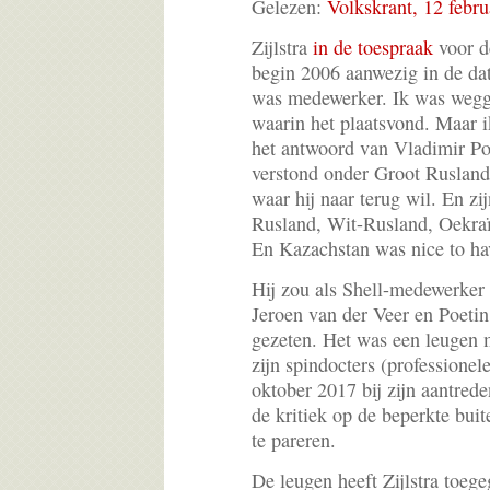
Gelezen:
Volkskrant, 12 febru
Zijlstra
in de toespraak
voor d
begin 2006 aanwezig in de dat
was medewerker. Ik was wegges
waarin het plaatsvond. Maar 
het antwoord van Vladimir Po
verstond onder Groot Rusland
waar hij naar terug wil. En zi
Rusland, Wit-Rusland, Oekraï
En Kazachstan was nice to ha
Hij zou als Shell-medewerke
Jeroen van der Veer en Poetin
gezeten. Het was een leugen m
zijn spindocters (professionel
oktober 2017 bij zijn aantred
de kritiek op de beperkte buit
te pareren.
De leugen heeft Zijlstra toeg