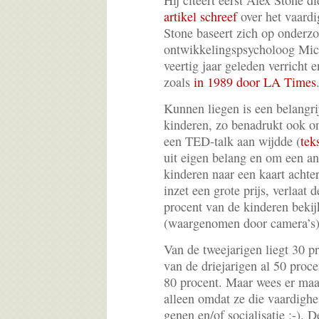
Hij citeert eerst Alex Stone 
artikel schreef
over het vaardi
Stone baseert zich op onderz
ontwikkelingspsycholoog Mic
veertig jaar geleden verricht 
zoals
in 1989 door LA Times
Kunnen liegen is een belangri
kinderen, zo benadrukt ook o
een TED-talk aan wijdde (
tek
uit eigen belang en om een an
kinderen naar een kaart achter
inzet een grote prijs, verlaat
procent van de kinderen bekij
(waargenomen door camera’s)
Van de tweejarigen liegt 30 p
van de driejarigen al 50 proce
80 procent. Maar wees er maar
alleen omdat ze die vaardighe
genen en/of socialisatie ;-). 