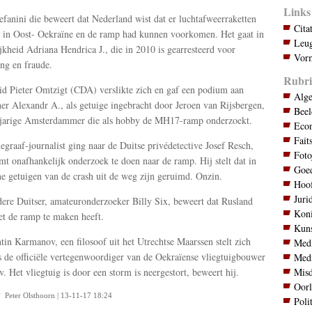
Links
tefanini die beweert dat Nederland wist dat er luchtafweerraketten
Cita
 in Oost- Oekraïne en de ramp had kunnen voorkomen. Het gaat in
Leug
jkheid Adriana Hendrica J., die in 2010 is gearresteerd voor
Vorm
ing en fraude.
Rubri
d Pieter Omtzigt (CDA) verslikte zich en gaf een podium aan
Alg
er Alexandr A., als getuige ingebracht door Jeroen van Rijsbergen,
Bee
-jarige Amsterdammer die als hobby de MH17-ramp onderzoekt.
Eco
Fait
egraaf-journalist ging naar de Duitse privédetective Josef Resch,
Foto
imt onafhankelijk onderzoek te doen naar de ramp. Hij stelt dat in
Goed
e getuigen van de crash uit de weg zijn geruimd. Onzin.
Hoo
Juri
ere Duitser, amateuronderzoeker Billy Six, beweert dat Rusland
Koni
et de ramp te maken heeft.
Kuns
tin Karmanov, een filosoof uit het Utrechtse Maarssen stelt zich
Med
s de officiële vertegenwoordiger van de Oekraïense vliegtuigbouwer
Med
Mis
. Het vliegtuig is door een storm is neergestort, beweert hij.
Oor
Peter Olsthoorn | 13-11-17 18:24
Poli