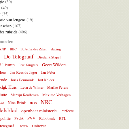
gie
(30)
(49)
t
(35)
rie van leugens
(19)
nschap
(167)
er rubriek
(496)
oorden
dating
ANP
BBC
Buitenlandse Zaken
De Telegraaf
e
Diederik Stapel
d Trump
Geert Wilders
Eric Kuijpers
Jan Peter
Mens
Jan Kees de Jager
ende
Joris Demmink
Jort Kelder
lijk Huis
Leon de Winter
Mariko Peters
utte
Maxime Verhagen
Martijn Koolhoven
NRC
nos
Nina Brink
Kat
elsblad
openbaar ministerie
Perfecte
PVV
politie
PvdA
Rabobank
RTL
telegraaf
Trouw
Unilever