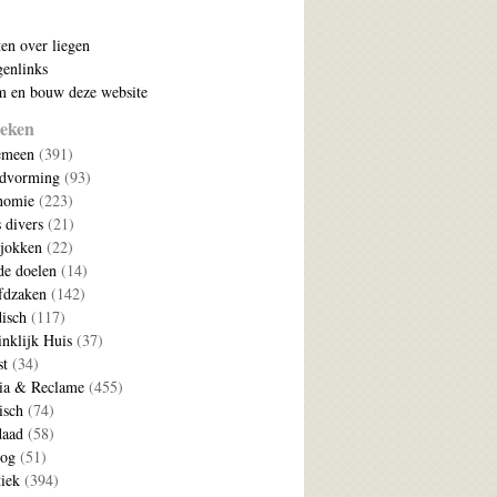
ten over liegen
enlinks
 en bouw deze website
eken
emeen
(391)
ldvorming
(93)
nomie
(223)
s divers
(21)
jokken
(22)
e doelen
(14)
fdzaken
(142)
disch
(117)
nklijk Huis
(37)
t
(34)
ia & Reclame
(455)
isch
(74)
daad
(58)
log
(51)
tiek
(394)