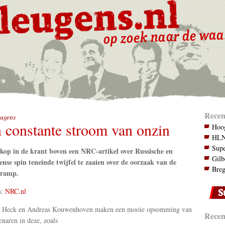
Recen
ugens
 constante stroom van onzin
Hoog
HLN.
Supe
 kop in de krant boven een NRC-artikel over Russische en
Gilb
nse spin teneinde twijfel te zaaien over de oorzaak van de
Breg
ramp.
n:
NRC.nl
 Heck en Andreas Kouwenhoven maken een mooie opsomming van
Recent
enaren in deze, zoals