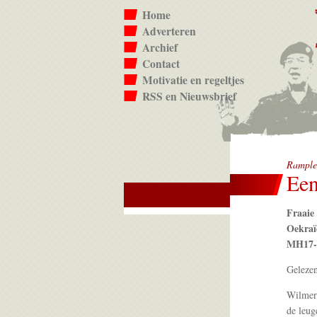
Home
Adverteren
Archief
Contact
Motivatie en regeltjes
RSS en Nieuwsbrief
Rample
Een
Fraaie
Oekraïe
MH17-
Geleze
Wilmer
de leug