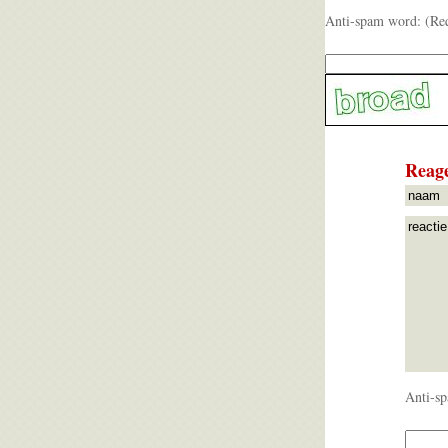
Anti-spam word: (Re
Reage
Anti-sp