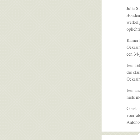
Julia S
stonden
werkeli
oplicht
Kamerli
Oekrain
een 34
Een Tel
die cla
Oekraïn
Een and
niets m
Constan
voor al
Antonov