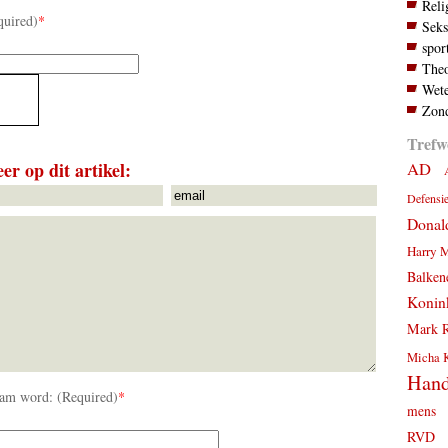
Reli
quired)
*
Seks
spor
Theo
Wete
Zond
Trefw
AD
er op dit artikel:
Defensi
Donal
Harry 
Balken
Konink
Mark R
Micha 
Hand
am word: (Required)
*
mens
RVD