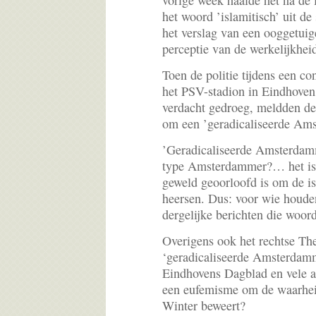
vorige week haalde het na de 
het woord ’islamitisch’ uit d
het verslag van een ooggetu
perceptie van de werkelijkhe
Toen de politie tijdens een c
het PSV-stadion in Eindhoven
verdacht gedroeg, meldden de
om een ’geradicaliseerde Am
’Geradicaliseerde Amsterdamm
type Amsterdammer?… het is 
geweld geoorloofd is om de is
heersen. Dus: voor wie houde
dergelijke berichten die woord
Overigens ook het rechtse Th
‘geradicaliseerde Amsterdam
Eindhovens Dagblad en vele 
een eufemisme om de waarhei
Winter beweert?