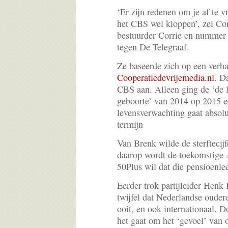
‘Er zijn redenen om je af te vr
het CBS wel kloppen’, zei Co
bestuurder Corrie en nummer 4
tegen De Telegraaf.
Ze baseerde zich op een verhaa
Cooperatiedevrijemedia.nl
. D
CBS aan. Alleen ging de ‘de 
geboorte’ van 2014 op 2015 e
levensverwachting gaat absolu
termijn
Van Brenk wilde de sterftecijf
daarop wordt de toekomstige 
50Plus wil dat die pensioenlee
Eerder trok partijleider Henk 
twijfel dat Nederlandse oudere
ooit, en ook internationaal. Do
het gaat om het ‘gevoel’ van 