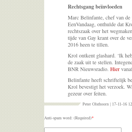
Rechtsgang beïnvloeden
Marc Belinfante, chef van de 
EenVandaag, onthulde dat Kr
rechtszaak over het wegmaken
tijde van Gay krant over de v
2016 heen te tillen.
Krol ontkent glashard. ‘Ik h
de zaak uit te stellen. Integend
BNR Nieuwsradio.
Hier
vanaf
Belinfante heeft schriftelijk 
Krol bevestigt het verzoek. Wa
gezeur over feiten.
Peter Olsthoorn | 17-11-16 1
Anti-spam word: (Required)
*