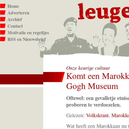
Home
Adverteren
Archief
Contact
Motivatie en regeltjes
RSS en Nieuwsbrief
Onze keurige cultuur
Komt een Marokka
Gogh Museum
Oftewel: een gevalletje etnis
proberen te verdoezelen.
Gelezen:
Volkskrant
,
Marokko
Wat heeft een Marokkaan nu t