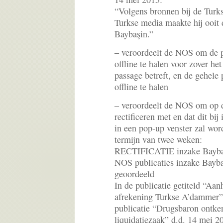
“Volgens bronnen bij de Turkse
Turkse media maakte hij ooit 
Baybaşin.”
– veroordeelt de NOS om de p
offline te halen voor zover h
passage betreft, en de gehele
offline te halen
– veroordeelt de NOS om op 
rectificeren met en dat dit bi
in een pop-up venster zal wo
termijn van twee weken:
RECTIFICATIE inzake Bayba
NOS publicaties inzake Bayba
geoordeeld
In de publicatie getiteld “Aa
afrekening Turkse A’dammer”
publicatie “Drugsbaron ontke
liquidatiezaak” d.d. 14 mei 2