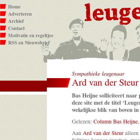
Home
Adverteren
Archief
Contact
Motivatie en regeltjes
RSS en Nieuwsbrief
Sympathieke leugenaar
Ard van der Steur
Bas Heijne solliciteert naar 
deze site met de titel ‘Leuge
wekelijkse blik van boven i
Gelezen:
Column Bas Heijne
,
Aan
Ard van der Steur
alleen