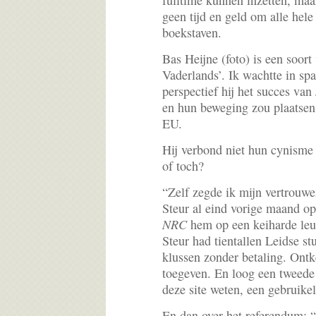
fulltime kunnen inzetten, ma
geen tijd en geld om alle hel
boekstaven.
Bas Heijne (foto) is een soor
Vaderlands’. Ik wachtte in spa
perspectief hij het succes va
en hun beweging zou plaatsen
EU.
Hij verbond niet hun cynisme 
of toch?
“Zelf zegde ik mijn vertrouwe
Steur al eind vorige maand op
NRC
hem op een keiharde leu
Steur had tientallen Leidse stu
klussen zonder betaling. Ontk
toegeven. En loog een tweede 
deze site weten, een gebruikeli
En dan over het referendum: “I