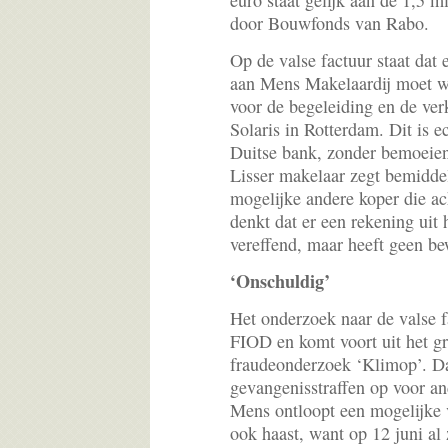
euro staat gelijk aan de 1,5 m
door Bouwfonds van Rabo.
Op de valse factuur staat dat 
aan Mens Makelaardij moet wo
voor de begeleiding en de ve
Solaris in Rotterdam. Dit is e
Duitse bank, zonder bemoeie
Lisser makelaar zegt bemidde
mogelijke andere koper die acht
denkt dat er een rekening uit
vereffend, maar heeft geen be
‘Onschuldig’
Het onderzoek naar de valse fa
FIOD en komt voort uit het g
fraudeonderzoek ‘Klimop’. Da
gevangenisstraffen op voor a
Mens ontloopt een mogelijke v
ook haast, want op 12 juni al