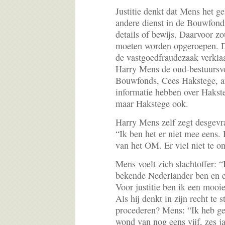
Justitie denkt dat Mens het g
andere dienst in de Bouwfond
details of bewijs. Daarvoor 
moeten worden opgeroepen. D
de vastgoedfraudezaak verklaa
Harry Mens de oud-bestuursvo
Bouwfonds, Cees Hakstege, af
informatie hebben over Hakst
maar Hakstege ook.
Harry Mens zelf zegt desgevra
“Ik ben het er niet mee eens. 
van het OM. Er viel niet te o
Mens voelt zich slachtoffer: “
bekende Nederlander ben en e
Voor justitie ben ik een mooie
Als hij denkt in zijn recht te
procederen? Mens: “Ik heb gee
wond van nog eens vijf, zes j