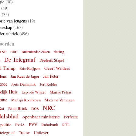
gie
(30)
(49)
t
(35)
rie van leugens
(19)
nschap
(167)
er rubriek
(496)
oorden
dating
ANP
BBC
Buitenlandse Zaken
De Telegraaf
e
Diederik Stapel
d Trump
Geert Wilders
Eric Kuijpers
Jan Peter
Mens
Jan Kees de Jager
ende
Joris Demmink
Jort Kelder
lijk Huis
Leon de Winter
Mariko Peters
utte
Maxime Verhagen
Martijn Koolhoven
NRC
nos
Nina Brink
Kat
elsblad
openbaar ministerie
Perfecte
PVV
politie
PvdA
Rabobank
RTL
telegraaf
Trouw
Unilever