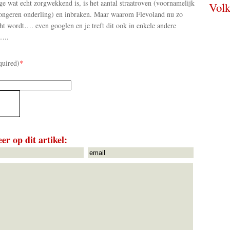
ge wat echt zorgwekkend is, is het aantal straatroven (voornamelijk
Volk
ongeren onderling) en inbraken. Maar waarom Flevoland nu zo
cht wordt…. even googlen en je treft dit ook in enkele andere
…..
quired)
*
er op dit artikel: