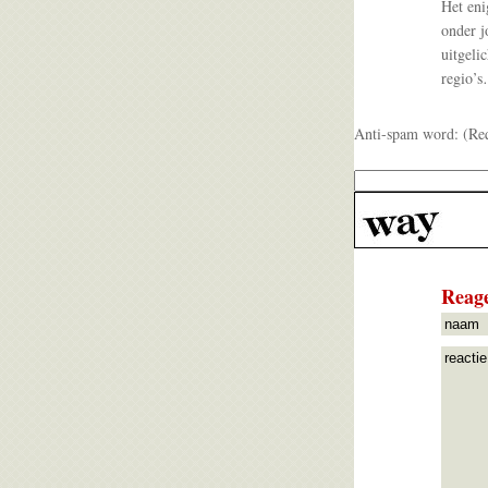
Het eni
onder j
uitgeli
regio’s
Anti-spam word: (Re
Reage