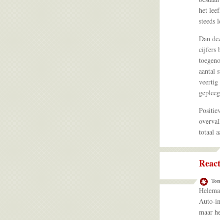
het lee
steeds 
Dan de
cijfers 
toegeno
aantal 
veertig
gepleeg
Positie
overval
totaal 
React
To
Helemaa
Auto-in
maar he