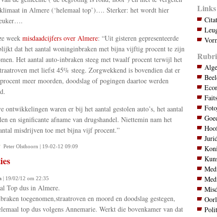
Links
fklimaat in Almere (‘helemaal top’)…. Sterker: het wordt hier
Cita
leuker….
Leug
ze week
misdaadcijfers over Almere
: “Uit gisteren gepresenteerde
Vorm
blijkt dat het aantal woninginbraken met bijna vijftig procent te zijn
Rubri
men. Het aantal auto-inbraken steeg met twaalf procent terwijl het
Alg
straatroven met liefst 45% steeg. Zorgwekkend is bovendien dat er
Bee
 procent meer moorden, doodslag of pogingen daartoe werden
Eco
d.
Fait
Foto
ve ontwikkelingen waren er bij het aantal gestolen auto’s, het aantal
Goed
len en significante afname van drugshandel. Niettemin nam het
Hoo
aantal misdrijven toe met bijna vijf procent.”
Juri
Peter Olsthoorn | 19-02-12 09:09
Koni
Kuns
ies
Med
Med
m
| 19/02/12 om 22:35
l Top dus in Almere.
Mis
braken toegenomen,straatroven en moord en doodslag gestegen,
Oor
lemaal top dus volgens Annemarie. Werkt die bovenkamer van dat
Poli