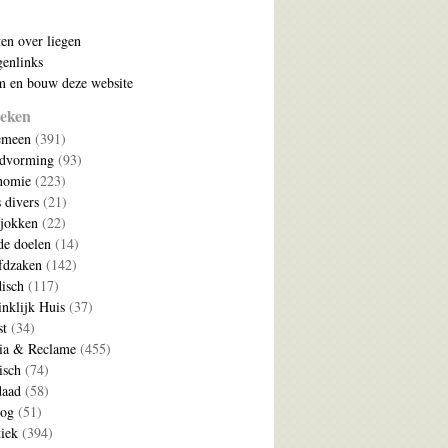
ten over liegen
enlinks
 en bouw deze website
eken
emeen
(391)
ldvorming
(93)
nomie
(223)
s divers
(21)
jokken
(22)
e doelen
(14)
fdzaken
(142)
disch
(117)
nklijk Huis
(37)
t
(34)
ia & Reclame
(455)
isch
(74)
daad
(58)
log
(51)
tiek
(394)