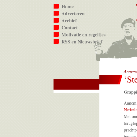
Home
Adverteren
Archief
Contact
Motivatie en regeltjes
RSS en Nieuwsbrief
Annema
‘St
Grappi
Annemar
Nederl
Met onu
teruglo
prachtp
bestaan