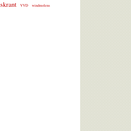
skrant
VVD
windmolens