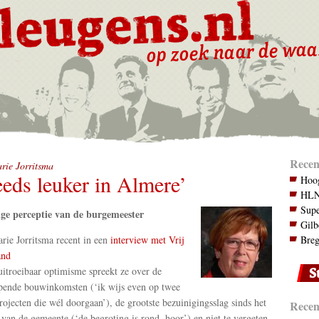
Recen
rie Jorritsma
eeds leuker in Almere’
Hoog
HLN.
Supe
ge perceptie van de burgemeester
Gilb
ie Jorritsma recent in een
interview met Vrij
Breg
and
itroeibaar optimisme spreekt ze over de
pende bouwinkomsten (‘ik wijs even op twee
rojecten die wél doorgaan’), de grootste bezuinigingsslag sinds het
Recent
 van de gemeente (‘de begroting is rond, hoor’) en niet te vergeten