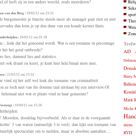
Reli
l,of leeft zij in een andere wereld, zoals meerderen?
Seks
an van den Berg
| 19/02/12 om 23:22
spor
als burgemeester je functie steeds meer als manager gaat zien en niet
Theo
gervader dan kom je op den duur van een koude kermis thuis.
Wete
Zond
nderheijden
| 20/02/12 om 01:18
Trefw
ie…leuk dat het genoemd wordt. Wat is een toename in percentage
 het het getal ontbreekt?
AD
e lies, damned lies and statistics.
Defensi
het ook draait en keert, je kunt hier hele3maal niets mee.
Donal
lesa
| 22/02/12 om 15:52
Harry 
ar vind zij het zelf wel leuk die toename van criminaliteit
Balken
ou ze toch niet van die domme taal uitslaan bij een interview.Of
Konink
j helemaal niet wat er plaats vind in haar gemeente?
Mark R
Versteegt
| 10/04/12 om 15:26
Micha 
erheijden:
Hand
! Moorden, doodslag bijvoorbeeld. Als er daar in de voorgaande
slechts’ 3 van waren (natuurlijk 3 te veel), dan lijkt een toename van
mens
uurlijk spectaculair om te melden, maar in absolute aantallen….
RVD