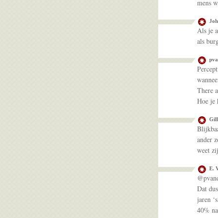
mens we
Joh
Als je 
als bur
pva
Percept
wanneer
There ar
Hoe je 
Gil
Blijkba
ander z
weet zi
E. 
@pvand
Dat dus
jaren ‘
40% nat