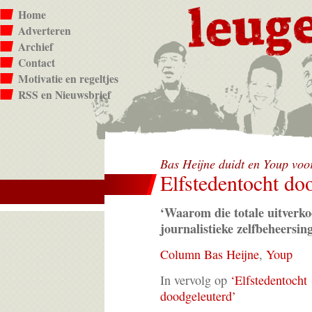
Home
Adverteren
Archief
Contact
Motivatie en regeltjes
RSS en Nieuwsbrief
Bas Heijne duidt en Youp voo
Elfstedentocht do
‘Waarom die totale uitverk
journalistieke zelfbeheersin
Column Bas Heijne
,
Youp
In vervolg op
‘Elfstedentocht
doodgeleuterd’