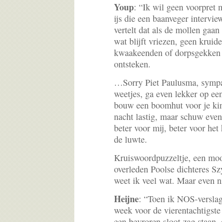
Youp
: “Ik wil geen voorpret 
ijs die een baanveger intervie
vertelt dat als de mollen gaa
wat blijft vriezen, geen kruid
kwaakeenden of dorpsgekken v
ontsteken.
…Sorry Piet Paulusma, sympa
weetjes, ga even lekker op een
bouw een boomhut voor je kin
nacht lastig, maar schuw even
beter voor mij, beter voor he
de luwte.
Kruiswoordpuzzeltje, een moo
overleden Poolse dichteres S
weet ik veel wat. Maar even n
Heijne
: “Toen ik NOS-versla
week voor de vierentachtigst
een bevroren sloot zag staan, 