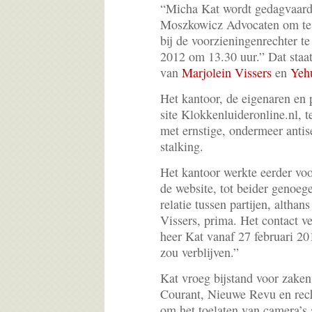
“Micha Kat wordt gedagvaard
Moszkowicz Advocaten om te v
bij de voorzieningenrechter t
2012 om 13.30 uur.” Dat staa
van
Marjolein Vissers
en
Yeh
Het kantoor, de eigenaren en
site Klokkenluideronline.nl, te
met ernstige, ondermeer antis
stalking.
Het kantoor werkte eerder voo
de website, tot beider genoe
relatie tussen partijen, altha
Vissers, prima. Het contact v
heer Kat vanaf 27 februari 20
zou verblijven.”
Kat vroeg bijstand voor zake
Courant, Nieuwe Revu en rech
om het toelaten van camera’s 