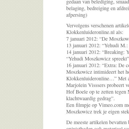
gedaan van belediging, smaad, 
belaging, bedreiging en afdrei
afpersing)
Vervolgens verschenen artike
Klokkenluideronline.nl als:
7 januari 2012: “De Moszkowi
13 januari 2012: “Yehudi M.
14 januari 2012: “Breaking: Y
“Yehudi Moszkowicz spreekt”
16 januari 2012: “Extra: De 
Moszkowicz intimideert het ho
Klokkenluideronline…” Met a
Marjolein Visssers probeert v
Hof Boele op te zetten tegen
klachtwaardig gedrag”.
Een filmpje op Vimeo.com met
Moszkowicz trek je eigen stek
De meeste artikelen bevatten 
onjuistheden ook materiaal va