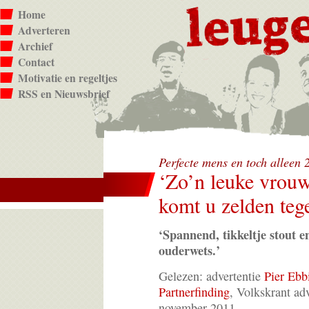
Home
Adverteren
Archief
Contact
Motivatie en regeltjes
RSS en Nieuwsbrief
Perfecte mens en toch alleen
‘Zo’n leuke vrou
komt u zelden teg
‘Spannend, tikkeltje stout 
ouderwets.’
Gelezen: advertentie
Pier Ebb
Partnerfinding
, Volkskrant adv
november 2011