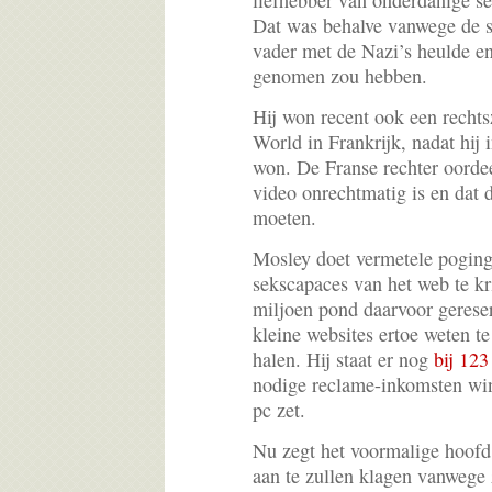
liefhebber van onderdanige s
Dat was behalve vanwege de s
vader met de Nazi’s heulde en
genomen zou hebben.
Hij won recent ook een recht
World in Frankrijk, nadat hij 
won. De Franse rechter oordee
video onrechtmatig is en dat 
moeten.
Mosley doet vermetele poging
sekscapaces van het web te kri
miljoen pond daarvoor gerese
kleine websites ertoe weten t
halen. Hij staat er nog
bij 123
nodige reclame-inkomsten win
pc zet.
Nu zegt het voormalige hoof
aan te zullen klagen vanwege z