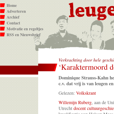
Home
Adverteren
Archief
Contact
Motivatie en regeltjes
RSS en Nieuwsbrief
Verkrachting door hele gesch
‘Karaktermoord d
Dominique Strauss-Kahn he
c.v. dat vrij is van leugen e
Gelezen:
Volkskrant
Willemijn Ruberg
, aan de Uni
Utrecht
docent cultuurgeschie