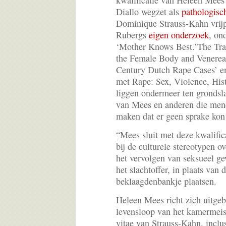
kwalificatie van Heleen Mees
Diallo wegzet als
pathologisc
Dominique Strauss-Kahn vrijpl
Rubergs
eigen onderzoek
, on
‘Mother Knows Best.’The Tra
the Female Body and Venereal
Century Dutch Rape Cases’ e
met Rape: Sex, Violence, Hist
liggen ondermeer ten grondsl
van Mees en anderen die mene
maken dat er geen sprake kon 
“Mees sluit met deze kwalific
bij de culturele stereotypen 
het vervolgen van seksueel g
het slachtoffer, in plaats van 
beklaagdenbankje plaatsen.
Heleen Mees richt zich uitgeb
levensloop van het kamermeis
vitae van Strauss-Kahn, inclus