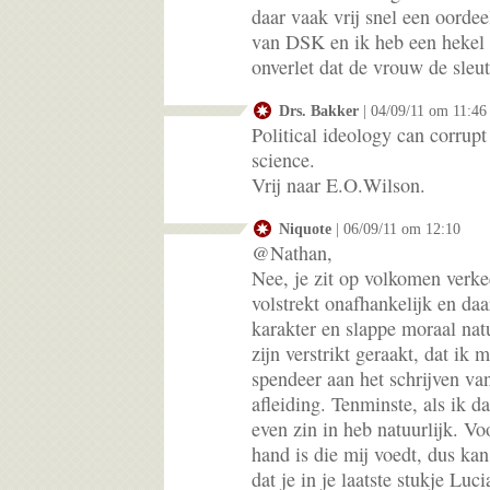
daar vaak vrij snel een oordee
van DSK en ik heb een hekel a
onverlet dat de vrouw de sleut
Drs. Bakker
| 04/09/11 om 11:46
Political ideology can corrupt
science.
Vrij naar E.O.Wilson.
Niquote
| 06/09/11 om 12:10
@Nathan,
Nee, je zit op volkomen verke
volstrekt onafhankelijk en da
karakter en slappe moraal natu
zijn verstrikt geraakt, dat ik 
spendeer aan het schrijven van 
afleiding. Tenminste, als ik d
even zin in heb natuurlijk. Vo
hand is die mij voedt, dus kan
dat je in je laatste stukje Lu