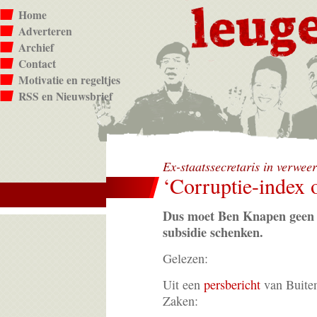
Home
Adverteren
Archief
Contact
Motivatie en regeltjes
RSS en Nieuwsbrief
Ex-staatssecretaris in verwee
‘Corruptie-index 
Dus moet Ben Knapen geen 
subsidie schenken.
Gelezen:
Uit een
persbericht
van Buite
Zaken: