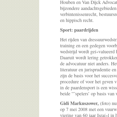
Houben en Van Dijck Advocate
bijzondere aandachtsgebiede
verbintenissenrecht, bestuursr
en hippisch recht.
Sport: paardrijden
Het rijden van dressuurwedstri
training en een gedegen voorb
wedstrijd wordt geí«valueerd h
Daaruit wordt lering getrokke
de advocatuur niet anders. He
literatuur en jurisprudentie en
zijn de basis voor het succes
procedure of voor het geven v
in de paardensport is een wiss
beide ”˜spelers’ op basis van 
Gidi Markuszower,
(foto) nu
op 7 mei 2008 met een vuurw
viering van 60 jaar Israí«l i