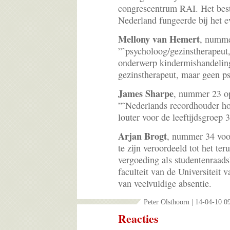
congrescentrum RAI. Het best
Nederland fungeerde bij het 
Mellony van Hemert
, nummer
”˜psycholoog/gezinstherapeut
onderwerp kindermishandeling
gezinstherapeut, maar geen p
James Sharpe
, nummer 23 op 
”˜Nederlands recordhouder hor
louter voor de leeftijdsgroep 3
Arjan Brogt
, nummer 34 voor
te zijn veroordeeld tot het ter
vergoeding als studentenraads
faculteit van de Universiteit
van veelvuldige absentie.
Peter Olsthoorn | 14-04-10 0
Reacties