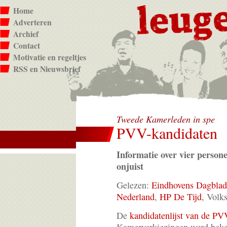
Home
Adverteren
Archief
Contact
Motivatie en regeltjes
RSS en Nieuwsbrief
Tweede Kamerleden in spe
PVV-kandidaten
Informatie over vier persone
onjuist
Gelezen:
Eindhovens Dagblad
Nederland
,
HP De Tijd
, Volk
De
kandidatenlijst van de PV