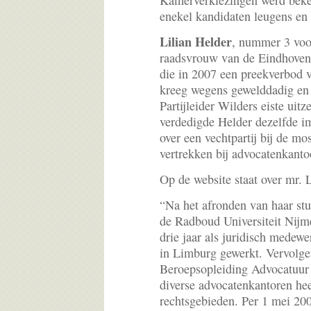
Kamerverkiezingen werd bek
enekel kandidaten leugens en 
Lilian Helder
, nummer 3 voo
raadsvrouw van de Eindhove
die in 2007 een preekverbod v
kreeg wegens gewelddadig en 
Partijleider Wilders eiste uit
verdedigde Helder dezelfde i
over een vechtpartij bij de m
vertrekken bij advocatenkant
Op de website staat over mr. 
“Na het afronden van haar st
de Radboud Universiteit Nijm
drie jaar als juridisch medewe
in Limburg gewerkt. Vervolgens
Beroepsopleiding Advocatuur 
diverse advocatenkantoren hee
rechtsgebieden. Per 1 mei 2007