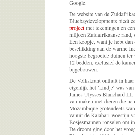
Google.
De website van de Zuidafrika
Bluebaydevelopments biedt ee
project
met tekeningen en een 
miljoen Zuidafrikaanse rand, 
Een koopje, want je hebt dan é
beschikking aan de warme In
hoogste begroeide duinen ter 
12 bedden, exclusief de kame
bijgebouwen.
De Volkskrant onthult in haar
eigenlijk het ‘kindje’ was va
James Ulysses Blanchard III.
van maken met dieren die na 
Mozambique grotendeels ware
vanuit de Kalahari-woestijn 
Bosjesmannen ronselen om in z
De droom ging door het vroeg