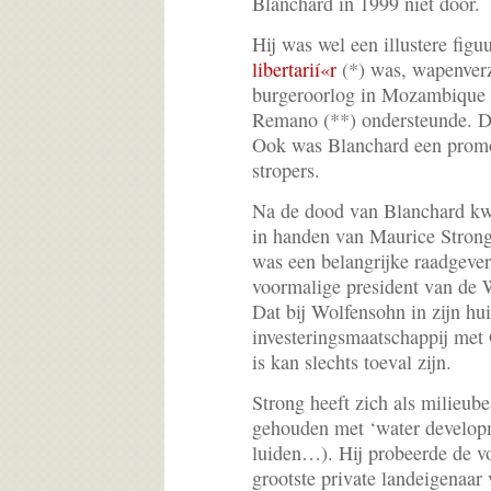
Blanchard in 1999 niet door.
Hij was wel een illustere figu
libertarií«r
(*) was, wapenverz
burgeroorlog in Mozambique 
Remano (**) ondersteunde. D
Ook was Blanchard een promot
stropers.
Na de dood van Blanchard k
in handen van Maurice Stron
was een belangrijke raadgeve
voormalige president van de
Dat bij Wolfensohn in zijn hu
investeringsmaatschappij met 
is kan slechts toeval zijn.
Strong heeft zich als milieube
gehouden met ‘water developm
luiden…). Hij probeerde de 
grootste private landeigenaar