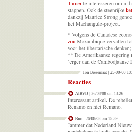
Turner
te interesseren om in 
stappen. Ook de steenrijke
ke
dankzij Maurice Strong genoe
het Machangulo-project.
* Volgens de Canadese econ
zou
Mozambique vervallen tot 
voor het libertarische denken;
** De Amerikaanse regering 
‘erger dan de Cambodjaanse 
Ton Biesemaat | 25-08-08 18
Reacties
AIRVD
| 26/08/08 om 13:26
Interessant artikel. De rebell
Renamo en niet Remano.
Ron
| 26/08/08 om 15:39
Jammer dat Nederland Nieuw
peniskokers is kwijt geraakt. 