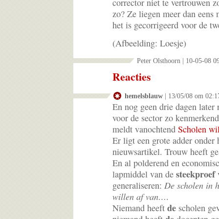
corrector niet te vertrouwen z
zo? Ze liegen meer dan eens 
het is gecorrigeerd voor de tw
(Afbeelding: Loesje)
Peter Olsthoorn | 10-05-08 0
Reacties
hemelsblauw
| 13/05/08 om 02:1
En nog geen drie dagen later 
voor de sector zo kenmerken
meldt vanochtend
Scholen wil
Er ligt een grote adder onder 
nieuwsartikel. Trouw heeft 
En al polderend en economisc
steekproef
lapmiddel van de
v
generaliseren:
De scholen in h
willen af van…
.
de
Niemand heeft
scholen gev