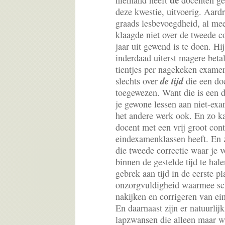
de
niemand heeft
docenten gev
deze kwestie, uitvoerig. Aard
graads lesbevoegdheid, al mee
klaagde niet over de tweede cor
jaar uit gewend is te doen. Hi
inderdaad uiterst magere beta
tientjes per nagekeken exame
de tijd
slechts over
die een doc
toegewezen. Want die is een 
je gewone lessen aan niet-ex
het andere werk ook. En zo k
docent met een vrij groot cont
eindexamenklassen heeft. En z
die tweede correctie waar je 
binnen de gestelde tijd te hal
gebrek aan tijd in de eerste p
onzorgvuldigheid waarmee sc
nakijken en corrigeren van 
En daarnaast zijn er natuurlij
lapzwansen die alleen maar wi