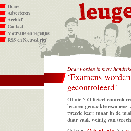
Home
Adverteren
Archief
Contact
Motivatie en regeltjes
RSS en Nieuwsbrief
Daar worden immers handtek
‘Examens worden 
gecontroleerd’
Of niet? Officieel controler
leraren gemaakte examens v
tweede keer, maar in de pra
daar vaak weinig van terech
Gelezen:
Gelderlander
(en
ac