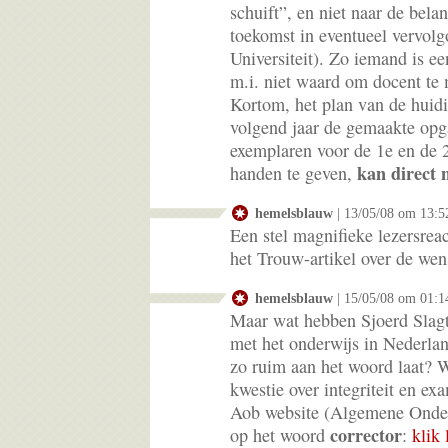
schuift”, en niet naar de bela
toekomst in eventueel vervol
Universiteit). Zo iemand is ee
m.i. niet waard om docent te 
Kortom, het plan van de huidi
volgend jaar de gemaakte opg
exemplaren voor de 1e en de 2
kan direct 
handen te geven,
hemelsblauw
| 13/05/08 om 13:5
Een stel magnifieke lezersreac
het Trouw-artikel over de we
hemelsblauw
| 15/05/08 om 01:1
Maar wat hebben Sjoerd Slagt
met het onderwijs in Nederla
zo ruim aan het woord laat? W
kwestie over integriteit en ex
Aob website (Algemene Onder
corrector
op het woord
:
klik 