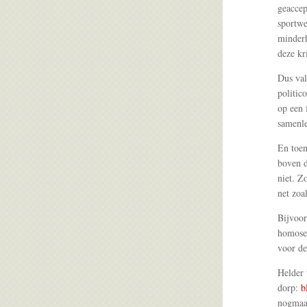
geaccept
sportwe
minderh
deze kr
Dus val
politic
op een 
samenle
En toen
boven d
niet. Z
net zoal
Bijvoor
homosek
voor de
Helder 
dorp:
b
nogmaal