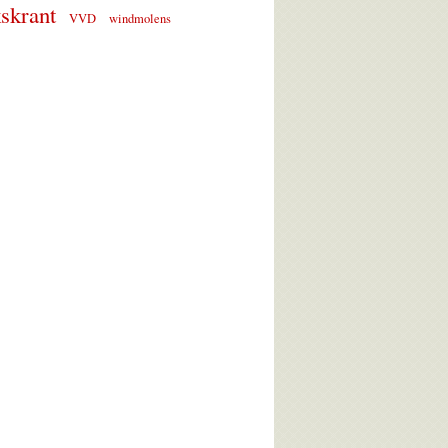
skrant
VVD
windmolens