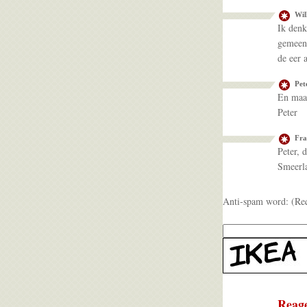
Wil
Ik denk
gemeent
de eer 
Pet
En maar
Peter
Fra
Peter, 
Smeerl
Anti-spam word: (Re
Reage