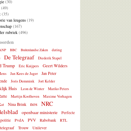
gie
(30)
(49)
t
(35)
rie van leugens
(19)
nschap
(167)
er rubriek
(496)
oorden
dating
ANP
BBC
Buitenlandse Zaken
De Telegraaf
e
Diederik Stapel
d Trump
Geert Wilders
Eric Kuijpers
Jan Peter
Mens
Jan Kees de Jager
ende
Joris Demmink
Jort Kelder
lijk Huis
Leon de Winter
Mariko Peters
utte
Maxime Verhagen
Martijn Koolhoven
NRC
nos
Nina Brink
Kat
elsblad
openbaar ministerie
Perfecte
PVV
politie
PvdA
Rabobank
RTL
telegraaf
Trouw
Unilever