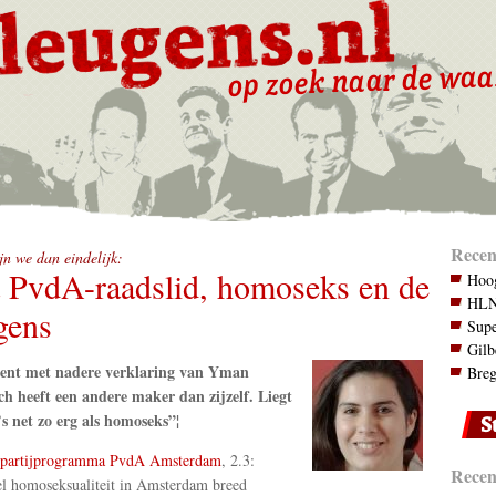
Recen
jn we dan eindelijk:
 PvdA-raadslid, homoseks en de
Hoog
HLN.
gens
Supe
Gilb
nt met nadere verklaring van Yman
Breg
h heeft een andere maker dan zijzelf. Liegt
s net zo erg als homoseks”¦
partijprogramma PvdA Amsterdam
, 2.3:
Recent
 homoseksualiteit in Amsterdam breed