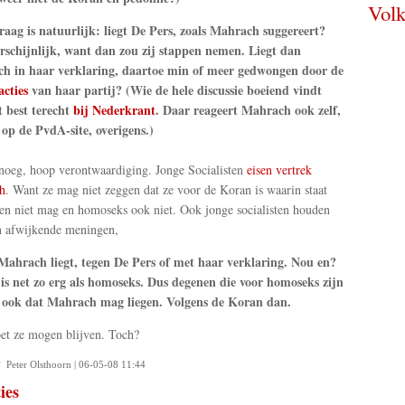
Volk
aag is natuurlijk: liegt De Pers, zoals Mahrach suggereert?
schijnlijk, want dan zou zij stappen nemen. Liegt dan
h in haar verklaring, daartoe min of meer gedwongen door de
acties
van haar partij? (Wie de hele discussie boeiend vindt
 best terecht
bij Nederkrant
. Daar reageert Mahrach ook zelf,
 op de PvdA-site, overigens.)
noeg, hoop verontwaardiging. Jonge Socialisten
eisen vertrek
h
. Want ze mag niet zeggen dat ze voor de Koran is waarin staat
gen niet mag en homoseks ook niet. Ook jonge socialisten houden
n afwijkende meningen,
Mahrach liegt, tegen De Pers of met haar verklaring. Nou en?
is net zo erg als homoseks. Dus degenen die voor homoseks zijn
 ook dat Mahrach mag liegen. Volgens de Koran dan.
t ze mogen blijven. Toch?
Peter Olsthoorn | 06-05-08 11:44
ies