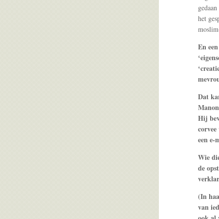
gedaan 
het ges
moslim-
En ee
‘eigens
‘creati
mevrouw
Dat kan
Manon 
Hij bev
corvee 
een e-
Wie die
de opst
verkla
(In haa
van ied
ook al 