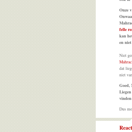
Onze vr
Onwaar
Mahrac
felle re
kan het
en niet
Niet ge
Mahrac
dat lie
niet va
Goed, 
Liegen 
vinden
Dus moe
React