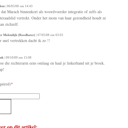
lem
| 06/05/08 om 14:43
 dat Marach binnenkort als woordvoerder integratie of zelfs als
eraadslid vertrekt. Onder het mom van haar gezondheid houdt ze
aan zichzelf.
er Molendijk (Roodhater)
| 07/05/08 om 03:03
 snel vertrekken dacht ik zo !!
nk
| 09/10/09 om 15:08
doe die rechterarm eens omlaag en haal je linkerhand uit je broek.
ap!
quired)
*
er op dit artikel: