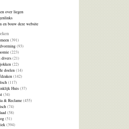
ten over liegen
enlinks
 en bouw deze website
eken
emeen
(391)
ldvorming
(93)
nomie
(223)
s divers
(21)
jokken
(22)
e doelen
(14)
fdzaken
(142)
disch
(117)
nklijk Huis
(37)
t
(34)
ia & Reclame
(455)
isch
(74)
daad
(58)
log
(51)
tiek
(394)