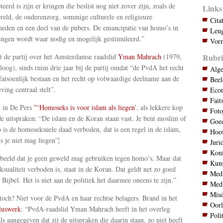
eerd is zijn er kringen die beslist nog niet zover zijn, zoals de
Links
reld, de ouderenzorg, sommige culturele en religieuze
Cita
eden en een deel van de pubers. De emancipatie van homo’s in
Leug
ingen wordt waar nodig en mogelijk gestimuleerd.”
Vorm
Rubri
t de partij over het Amsterdamse raadslid
Yman Mahrach
(1979,
oloog), sinds ruim drie jaar bij de partij omdat “de PvdA het recht
Alg
fatsoenlijk bestaan en het recht op volwaardige deelname aan de
Bee
ving centraal stelt”.
Eco
Fait
 in De Pers
”˜Homoseks is voor islam als liegen’
, als lekkere kop
Foto
e uitspraken: “De islam en de Koran staan vast. Je bent moslim of
Goed
o is de homoseksuele daad verboden, dat is een regel in de islam,
Hoo
s je niet mag liegen”¦
Juri
Koni
beeld dat je geen geweld mag gebruiken tegen homo’s. Maar dat
Kuns
sualiteit verboden is, staat in de Koran. Dat geldt net zo goed
Med
 Bijbel. Het is niet aan de politiek het daarmee oneens te zijn.”
Med
Mis
toch? Niet voor de PvdA en haar rechtse belagers. Brand in het
Oor
luswerk
: “PvdA-raadslid Yman Mahrach heeft in het overleg
Poli
s aangegeven dat zij de uitspraken die daarin staan, zo niet heeft