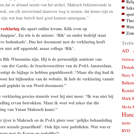
Reli
en dat ze afstand neemt van het artikel. Mahrach beklemtoonde in
Seks
prek, om elk misverstand daarover weg te nemen, dat homo-zijn en
spor
zijn wat haar betreft heel goed kunnen samengaan.”
Theo
Wete
n
verklaring
die apart online kwam. Klik even op
Zond
chappen’. En wie is de auteur: ‘Rik’ en onder bedrijf staat
eve bedenksels’. Dus het document met de verklaring heeft
Trefw
 niet zelf opgesteld, maar collega ‘Rik’.
AD
 Rik Winsemius zijn. Hij is de persoonlijk assistent van
Defensi
van der Garde, de fractievoorzitter van de PvdA Amsterdam.
Donal
estigt de bijlage te hebben gepubliceerd: “Maar die dag had ik
Harry 
voor het bijhouden van de website. Ik heb de verklaring vanuit
Balken
mail geplakt in een Word-document.”
Konink
 verklaring precies stuurde weet hij niet meer. “Ik was niet bij
Mark R
elling ervan betrokken. Maar ik weet wel zeker dat die
Micha 
ring van Yman Mahrach komt.”
Hand
r ijver is Mahrach en de PvdA plots voor ‘gelijke behandeling
mens
ere sexuele geaardheid’. Ook fijn voor pedofielen. Wat was er
RVD
weer met de Koran en pedofilie?)