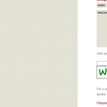
Anti-sp
Uw e-ma
derden 
Omgan