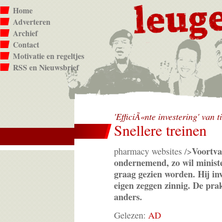
Home
Adverteren
Archief
Contact
Motivatie en regeltjes
RSS en Nieuwsbrief
'EfficiÃ«nte investering' van 
Snellere treinen
Voortva
pharmacy websites />
ondernemend, zo wil minist
graag gezien worden. Hij in
eigen zeggen zinnig. De prak
anders.
Gelezen:
AD