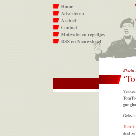
Home
Adverteren
Archief
Contact
Motivatie en regeltjes
RSS en Nieuwsbrief
Klacht
‘To
Verkeer
TomTom
gangbar
Geleze
TomTom
doet ze