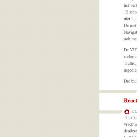
het ver
12 seco
niet haa
De meti
Navigat
ook met
De VID 
reclame
Traffic
ingedie
Die bui
React
L.L
TomTom.
vrachtw
dendere