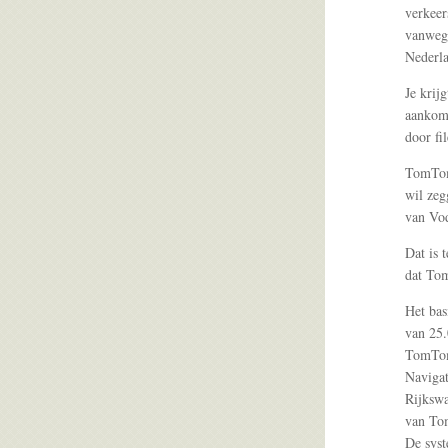
verkeer
vanwege
Nederla
Je krijg
aankoms
door fi
TomTom 
wil zeg
van Vo
Dat is 
dat To
Het bas
van 25.
TomTom 
Navigat
Rijkswa
van Tom
De syst