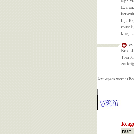
lag? Mo
Een and
hersenl
bij. To
route l
kreeg 
ww
Nou, da
TomTom.
zet krij
Anti-spam word: (Re
Reage