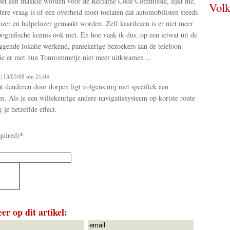
et een makkie worden voor de Reclame Code Commissie, lijkt me.
Volk
ere vraag is of een overheid moet toelaten dat automobilisten steeds
ozer en hulpelozer gemaakt worden. Zelf kaartlezen is er niet meer
pografische kennis ook niet. En hoe vaak ik dus, op een ietwat uit de
iggende lokatie werkend, paniekerige bezoekers aan de telefoon
die er met hun Tomtommetje niet meer uitkwamen…
| 13/03/08 om 21:04
t denderen door dorpen ligt volgens mij niet specifiek aan
 Als je een willekeurige andere navigatiesysteem op kortste route
g je hetzelfde effect.
quired)
*
er op dit artikel: