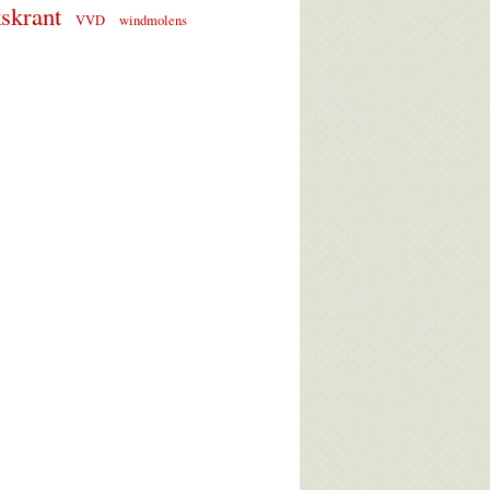
skrant
VVD
windmolens