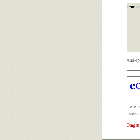
Anti-sp
Uw e-ma
derden 
Omgan