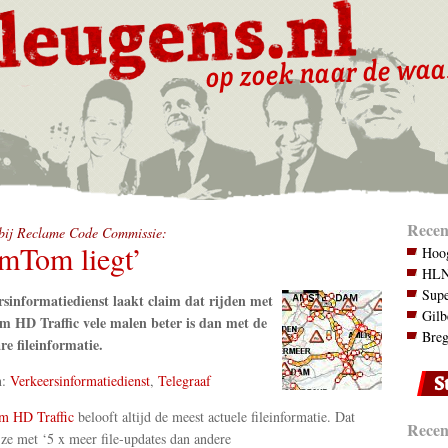
Recen
 bij Reclame Code Commissie:
mTom liegt’
Hoog
HLN.
Supe
sinformatiedienst laakt claim dat rijden met
Gilb
 HD Traffic vele malen beter is dan met de
Breg
e fileinformatie.
n:
Verkeersinformatiedienst
,
Telegraaf
 HD Traffic
belooft altijd de meest actuele fileinformatie. Dat
Recent
 ze met ‘5 x meer file-updates dan andere