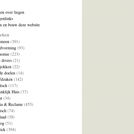
ten over liegen
enlinks
 en bouw deze website
eken
emeen
(391)
ldvorming
(93)
nomie
(223)
s divers
(21)
jokken
(22)
e doelen
(14)
fdzaken
(142)
disch
(117)
nklijk Huis
(37)
t
(34)
ia & Reclame
(455)
isch
(74)
daad
(58)
log
(51)
tiek
(394)