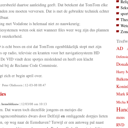
Reli
keersbeeld daartoe aanleiding geeft. Dat betekent dat TomTom elke
Seks
nden zou moeten verversen. Dat is met de gebruikte techniek echter
spor
lbaar.
Theo
ng met Vodafone is helemaal niet zo nauwkeurig;
Wete
iesystemen weten ook niet wanneer files weer weg zijn dus plannen
Zond
 onzekerheid.
Trefw
is echt boos en eist dat TomTom ogenblikkelijk stopt met zijn
AD
s op radio, televisie en kranten voor het navigatiesysteem HD
Defensi
. De VID vindt deze spotjes misleidend en heeft een klacht
Donal
nd bij de Reclame Code Commissie.
Harry 
gt zich er begin april over.
Balken
Konink
Peter Olsthoorn | 12-03-08 08:47
ies
Mark R
Micha 
. hemelsblauw
| 12/03/08 om 10:13
Hand
 Dat waren toch diezelfde jongens en meisjes die
en
agencombinaties dwars door Delfzijl
omliggende dorpjes lieten
mens
n, op weg naar de Eemshaven? Terwijl er een autoweg pal naast
RVD