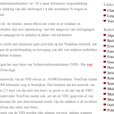
sinformatiediensten’ en ’10 x meer kilometers wegendekking’
Links
 dekking van alle snelwegen í¨n alle secundaire N-wegen in
Cita
nd.
Leug
Vorm
t de ‘de slimste, meest efficií«nte route en je reisduur en
Rubri
ttijden zijn zeer nauwkeurig’ met het aangeven van vertragingen
les aangegeven in minuten in plaats van kilometers
Alg
Bee
werkt met anonieme gsm-activiteit op het Vodafone-netwerk, dat
Eco
gen de positiebepaling en beweging van alle vier miljoen mobieltjes
Fait
dafone tezamen.
Foto
Goed
tegen het zere been van Verkeersinformatiedienst (VID). Die
zegt
Hoo
mTom liegt:
Juri
Koni
isnetwerk van de VID omvat ca. 10.000 kilometer. TomTom claimt
Kuns
000 kilometer weg te bestrijken. Dat betekent dat het netwerk van
Med
2,5 keer (en dus niet tien keer) zo groot is als dat van de VID’;
Med
ieprovider TomTom neemt ook, net als de VID, gegevens af van
Mis
terstaat die met detectielussen werkt. Op die stukken is de kwaliteit
Oor
Tom dus zeker niet beter;
Poli
emen van de VID worden elke minuut ververst, althans wanneer