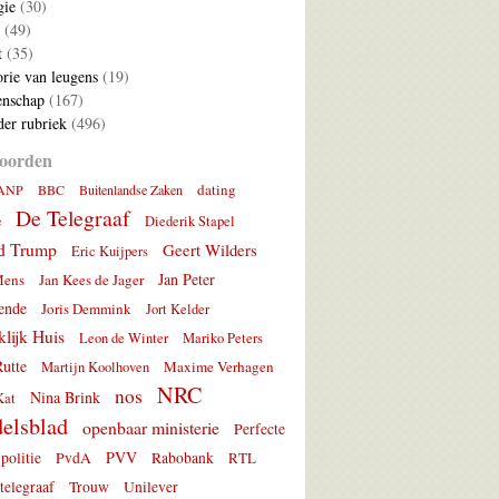
gie
(30)
(49)
t
(35)
rie van leugens
(19)
nschap
(167)
er rubriek
(496)
oorden
dating
ANP
BBC
Buitenlandse Zaken
De Telegraaf
e
Diederik Stapel
d Trump
Geert Wilders
Eric Kuijpers
Jan Peter
Mens
Jan Kees de Jager
ende
Joris Demmink
Jort Kelder
lijk Huis
Leon de Winter
Mariko Peters
utte
Maxime Verhagen
Martijn Koolhoven
NRC
nos
Nina Brink
Kat
elsblad
openbaar ministerie
Perfecte
PVV
politie
PvdA
Rabobank
RTL
telegraaf
Trouw
Unilever