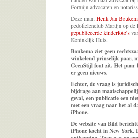
handen van haar advocaat bij
Fortuijn advocaten en notaris
Deze man,
Henk Jan Boukem
pedofielenclub Martijn op de
gepubliceerde kinderfoto’s
van
Koninklijk Huis.
Boukema ziet geen rechtszaa
winkelend prinselijk paar, 
GeenStijl fout zit. Het paar
er geen nieuws.
Echter, de vraag is juridisch
bijdrage aan maatschappelijk
geval, een publicatie een nie
met een vraag naar het al d
iPhone.
De website van Bild berichtt
iPhone kocht in New York.
ontkenning. Toen was er een