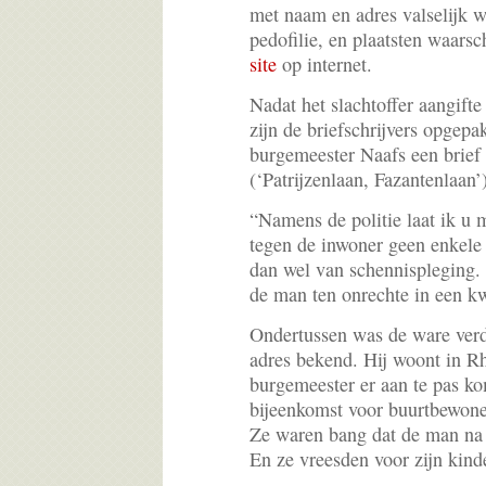
met naam en adres valselijk 
pedofilie, en plaatsten waar
site
op internet.
Nadat het slachtoffer aangifte
zijn de briefschrijvers opgepak
burgemeester Naafs een brief 
(‘Patrijzenlaan, Fazantenlaan’)
“Namens de politie laat ik u 
tegen de inwoner geen enkele 
dan wel van schennispleging.
de man ten onrechte in een kw
Ondertussen was de ware ver
adres bekend. Hij woont in R
burgemeester er aan te pas k
bijeenkomst voor buurtbewone
Ze waren bang dat de man na v
En ze vreesden voor zijn kind