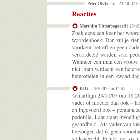
Peter Olsthoorn | 23-10-07 0
Reacties
Marthijn Uittenbogaard
| 23/10
Zoek eens een keer het woordj
woordenboek. Dan zul je zien 
voorkeur betreft en geen dade
veroordeeld worden voor pedof
Wanneer een man een vrouw mi
niet: man verdacht van heterof
heterofielen in een kwaad da
BJG
| 24/10/07 om 14:55
@marthijn 23/10/07 om 18:26 
vader of moeder dan ook – ho
en ingevoerd ook – genuancee
pedofilie. Laat staan invoelin
geaardheid. Als vader van vie
toevoegen dat ik geen voorst
volksgericht. Echter, net zo m