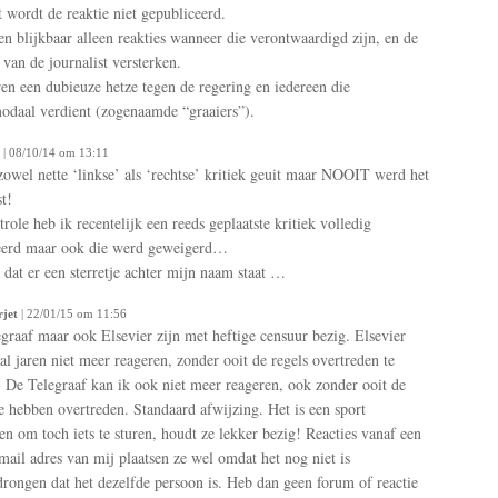
t wordt de reaktie niet gepubliceerd.
en blijkbaar alleen reakties wanneer die verontwaardigd zijn, en de
van de journalist versterken.
en een dubieuze hetze tegen de regering en iedereen die
daal verdient (zogenaamde “graaiers”).
| 08/10/14 om 13:11
zowel nette ‘linkse’ als ‘rechtse’ kritiek geuit maar NOOIT werd het
t!
trole heb ik recentelijk een reeds geplaatste kritiek volledig
eerd maar ook die werd geweigerd…
 dat er een sterretje achter mijn naam staat …
jet
| 22/01/15 om 11:56
graaf maar ook Elsevier zijn met heftige censuur bezig. Elsevier
al jaren niet meer reageren, zonder ooit de regels overtreden te
 De Telegraaf kan ik ook niet meer reageren, ook zonder ooit de
te hebben overtreden. Standaard afwijzing. Het is een sport
n om toch iets te sturen, houdt ze lekker bezig! Reacties vanaf een
mail adres van mij plaatsen ze wel omdat het nog niet is
rongen dat het dezelfde persoon is. Heb dan geen forum of reactie