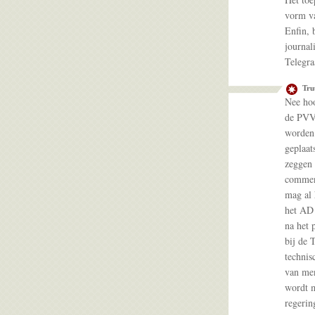
vorm va
Enfin, 
journal
Telegr
Tru
Nee hoo
de PVV!
worden 
geplaat
zeggen 
comment
mag al 
het AD 
na het 
bij de 
technis
van men
wordt m
regerin