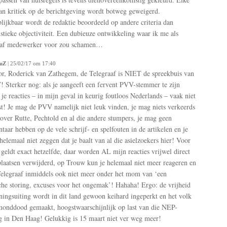
n kritiek op de berichtgeving wordt botweg geweigerd.
blijkbaar wordt de redaktie beoordeeld op andere criteria dan
istieke objectiviteit. Een dubieuze ontwikkeling waar ik me als
aaf medewerker voor zou schamen…
uZ
| 25/02/17 om 17:40
r, Roderick van Zathegem, de Telegraaf is NIET de spreekbuis van
 Sterker nog: als je aangeeft een fervent PVV-stemmer te zijn
je reacties – in mijn geval in keurig foutloos Nederlands – vaak niet
st! Je mag de PVV namelijk niet leuk vinden, je mag niets verkeerds
over Rutte, Pechtold en al die andere stumpers, je mag geen
aar hebben op de vele schrijf- en spelfouten in de artikelen en je
helemaal niet zeggen dat je baalt van al die asielzoekers hier! Voor
geldt exact hetzelfde, daar worden AL mijn reacties vrijwel direct
plaatsen verwijderd, op Trouw kun je helemaal niet meer reageren en
Telegraaf inmiddels ook niet meer onder het mom van ‘een
che storing, excuses voor het ongemak’! Hahaha! Ergo: de vrijheid
ingsuiting wordt in dit land gewoon keihard ingeperkt en het volk
onddood gemaakt, hoogstwaarschijnlijk op last van die NEP-
g in Den Haag! Gelukkig is 15 maart niet ver weg meer!