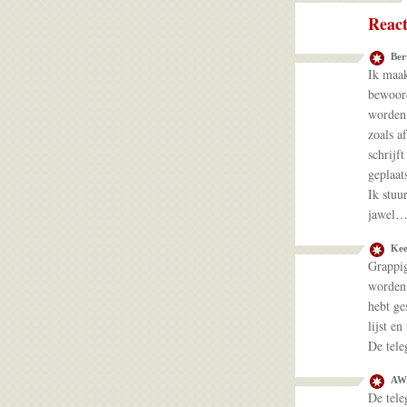
React
Ber
Ik maak
bewoord
worden 
zoals a
schrijf
geplaat
Ik stuu
jawel…U
Kee
Grappig
worden 
hebt ge
lijst e
De tel
AW
De tele