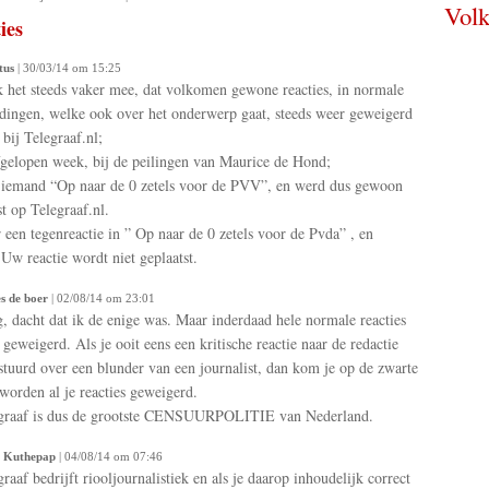
Volk
ies
tus
| 30/03/14 om 15:25
 het steeds vaker mee, dat volkomen gewone reacties, in normale
ingen, welke ook over het onderwerp gaat, steeds weer geweigerd
bij Telegraaf.nl;
fgelopen week, bij de peilingen van Maurice de Hond;
t iemand “Op naar de 0 zetels voor de PVV”, en werd dus gewoon
st op Telegraaf.nl.
r een tegenreactie in ” Op naar de 0 zetels voor de Pvda” , en
w reactie wordt niet geplaatst.
s de boer
| 02/08/14 om 23:01
, dacht dat ik de enige was. Maar inderdaad hele normale reacties
geweigerd. Als je ooit eens een kritische reactie naar de redactie
stuurd over een blunder van een journalist, dan kom je op de zwarte
n worden al je reacties geweigerd.
egraaf is dus de grootste CENSUURPOLITIE van Nederland.
 Kuthepap
| 04/08/14 om 07:46
graaf bedrijft riooljournalistiek en als je daarop inhoudelijk correct