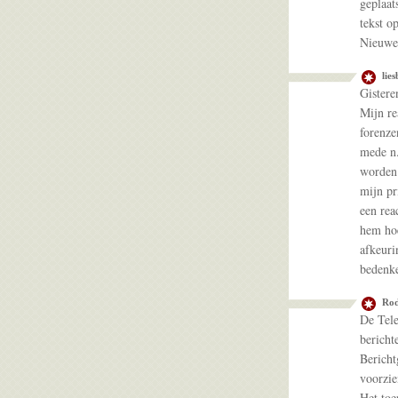
geplaat
tekst o
Nieuwe 
lies
Gistere
Mijn re
forenze
mede n.
worden.
mijn pr
een rea
hem hoe
afkeuri
bedenke
Rod
De Tele
bericht
Bericht
voorzie
Het toe