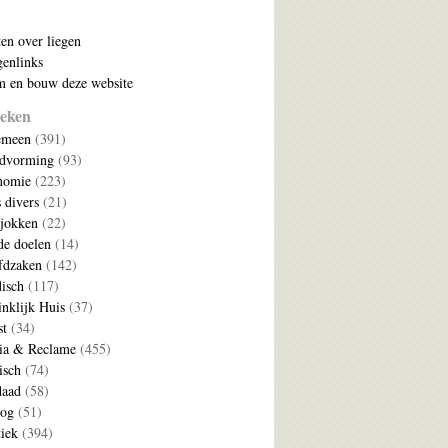
ten over liegen
enlinks
 en bouw deze website
eken
emeen
(391)
ldvorming
(93)
nomie
(223)
s divers
(21)
jokken
(22)
e doelen
(14)
fdzaken
(142)
disch
(117)
nklijk Huis
(37)
t
(34)
ia & Reclame
(455)
isch
(74)
daad
(58)
log
(51)
tiek
(394)