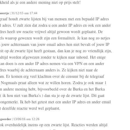
kheid als je een andere mening niet op prijs stelt!
eertje
| 31/12/15 om 17:44
graaf houdt zwarte lijsten bij van mensen met een bepaald IP adres
l adres. U zult zien dat zodra u een ander IP adres en ook een ander
dres heeft uw reactie vrijwel altijd gewoon wordt geplaatst. De
els waarop gewezen wordt zijn een formaliteit. Je kan nog zo netjes
ls jouw achternaam van jouw email adres hen niet bevalt of jouw IP
it op de zwarte lijst heeft gestaan, dan kan je nog zo vriendlijk zijn,
 altijd worden afgewezen zonder te kijken naar inhoud. Het enige
kan doen is een ander IP adres nemen via een VPN en een ander
dres waarbij de achternaam anders is. Ze kijken niet naar de
m. Er komen erg veel klachten over de censuur bij de telegraaf
 Nogmaals praat alleen wat ze willen horen. Zodra je ook maar 1
n andere mening hebt, bijvoorbeeld over de Burka en het Burka
( ik hou niet van Burka’s ) dan sta je op de zwarte lijst. Dit gaat
 ongemerkt. Ik heb het getest met een ander IP adres en ander email
t dezelfde reactie werd wel geplaatst.
geerder
| 13/06/16 om 12:26
ook overduidelijk ineens op een zwarte lijst. Reacties werden altijd