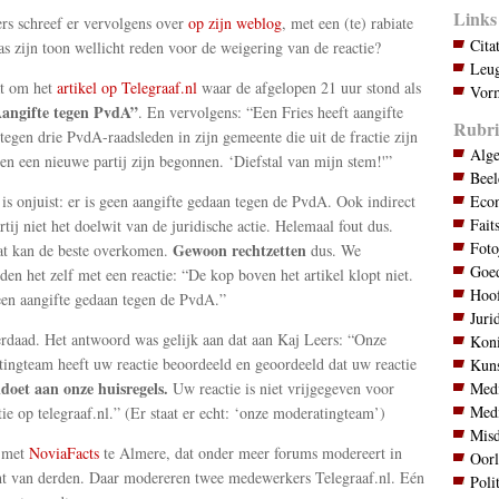
Links
rs schreef er vervolgens over
op zijn weblog
, met een (te) rabiate
Cita
s zijn toon wellicht reden voor de weigering van de reactie?
Leug
at om het
artikel op Telegraaf.nl
waar de afgelopen 21 uur stond als
Vorm
angifte tegen PvdA”
. En vervolgens: “Een Fries heeft aangifte
Rubri
tegen drie PvdA-raadsleden in zijn gemeente die uit de fractie zijn
Alg
 en een nieuwe partij zijn begonnen. ‘Diefstal van mijn stem!'”
Bee
Eco
is onjuist: er is geen aangifte gedaan tegen de PvdA. Ook indirect
Fait
rtij niet het doelwit van de juridische actie. Helemaal fout dus.
Foto
Gewoon rechtzetten
t kan de beste overkomen.
dus. We
Goed
den het zelf met een reactie: “De kop boven het artikel klopt niet.
Hoo
een aangifte gedaan tegen de PvdA.”
Juri
rdaad. Het antwoord was gelijk aan dat aan Kaj Leers: “Onze
Koni
ingteam heeft uw reactie beoordeeld en geoordeeld dat uw reactie
Kuns
ldoet aan onze huisregels.
Med
Uw reactie is niet vrijgegeven voor
Med
tie op telegraaf.nl.” (Er staat er echt: ‘onze moderatingteam’)
Mis
 met
NoviaFacts
te Almere, dat onder meer forums modereert in
Oor
t van derden. Daar modereren twee medewerkers Telegraaf.nl. Eén
Poli