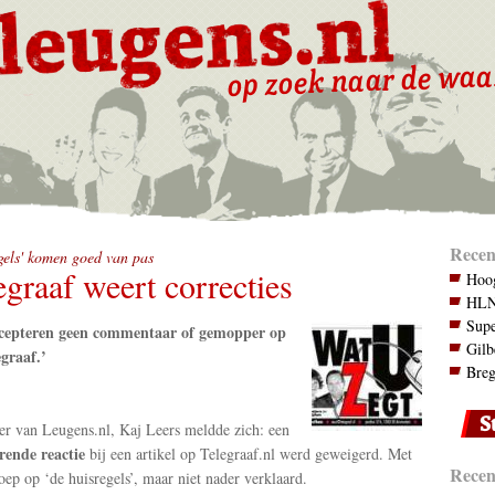
Recen
gels' komen goed van pas
egraaf weert correcties
Hoog
HLN.
Supe
cepteren geen commentaar of gemopper op
Gilb
graaf.’
Breg
er van Leugens.nl, Kaj Leers meldde zich: een
rende reactie
bij een artikel op Telegraaf.nl werd geweigerd. Met
Recent
oep op ‘de huisregels’, maar niet nader verklaard.