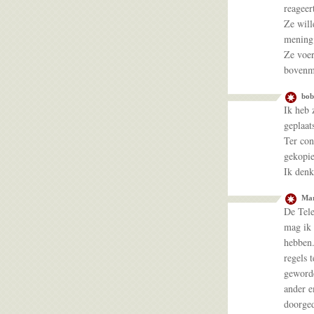
reageer
Ze will
mening 
Ze voer
bovenmo
bob
Ik heb 
geplaats
Ter con
gekopi
Ik denk
Mar
De Tele
mag ik 
hebben.
regels 
geworde
ander e
doorged