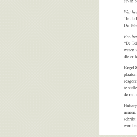
ervan b
Wat hee
“In de 
De Tele
Een her
“De Tel
weren 
die er i
Regel 
plaatse
reageer
te stel
de reda
Huisreg
nemen. 
schrikt
worden 