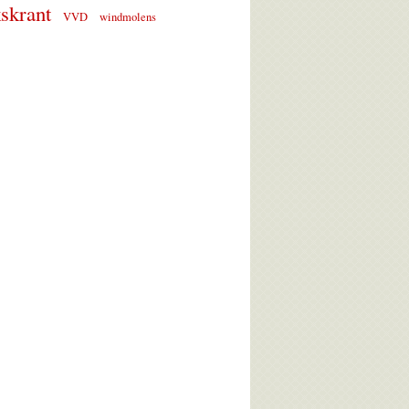
skrant
VVD
windmolens