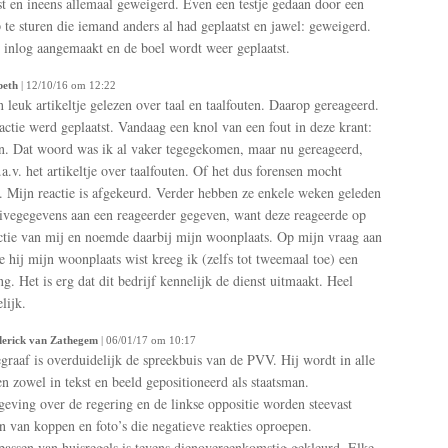
st en ineens allemaal geweigerd. Even een testje gedaan door een
p te sturen die iemand anders al had geplaatst en jawel: geweigerd.
inlog aangemaakt en de boel wordt weer geplaatst.
beth
| 12/10/16 om 12:22
n leuk artikeltje gelezen over taal en taalfouten. Daarop gereageerd.
actie werd geplaatst. Vandaag een knol van een fout in deze krant:
n. Dat woord was ik al vaker tegegekomen, maar nu gereageerd,
a.v. het artikeltje over taalfouten. Of het dus forensen mocht
 Mijn reactie is afgekeurd. Verder hebben ze enkele weken geleden
ivegegevens aan een reageerder gegeven, want deze reageerde op
ctie van mij en noemde daarbij mijn woonplaats. Op mijn vraag aan
 hij mijn woonplaats wist kreeg ik (zelfs tot tweemaal toe) een
ng. Het is erg dat dit bedrijf kennelijk de dienst uitmaakt. Heel
lijk.
erick van Zathegem
| 06/01/17 om 10:17
graaf is overduidelijk de spreekbuis van de PVV. Hij wordt in alle
en zowel in tekst en beeld gepositioneerd als staatsman.
geving over de regering en de linkse oppositie worden steevast
n van koppen en foto’s die negatieve reakties oproepen.
passen van huisregels is tevens dienovereenkomstig gekleurd. Elke