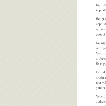
Kaj Lee
kop. Wa
Het ga
“A
kop:
gedaan 
gestapt
De kop 
is de pa
Maar da
probeer
Er is g
En inde
moderat
niet vo
publica
Gebeld
opdrach