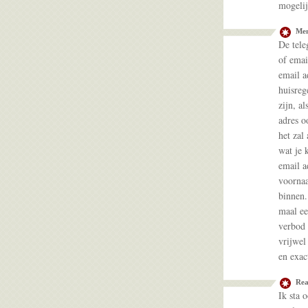
mogelij
Men
De tele
of emai
email a
huisreg
zijn, a
adres oo
het zal
wat je 
email a
voornaa
binnen.
maal ee
verbod 
vrijwel
en exac
Rea
Ik sta 