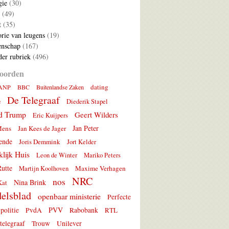
gie
(30)
(49)
t
(35)
rie van leugens
(19)
nschap
(167)
er rubriek
(496)
oorden
dating
ANP
BBC
Buitenlandse Zaken
De Telegraaf
e
Diederik Stapel
d Trump
Geert Wilders
Eric Kuijpers
Jan Peter
Mens
Jan Kees de Jager
ende
Joris Demmink
Jort Kelder
lijk Huis
Leon de Winter
Mariko Peters
utte
Maxime Verhagen
Martijn Koolhoven
NRC
nos
Nina Brink
Kat
elsblad
openbaar ministerie
Perfecte
PVV
politie
PvdA
Rabobank
RTL
telegraaf
Trouw
Unilever