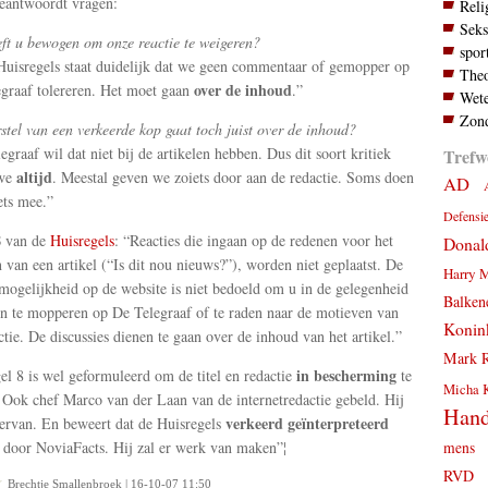
eantwoordt vragen:
Reli
Seks
ft u bewogen om onze reactie te weigeren?
spor
Huisregels staat duidelijk dat we geen commentaar of gemopper op
Theo
over de inhoud
graaf tolereren. Het moet gaan
.”
Wete
Zond
stel van een verkeerde kop gaat toch juist over de inhoud?
egraaf wil dat niet bij de artikelen hebben. Dus dit soort kritiek
Trefw
altijd
we
. Meestal geven we zoiets door aan de redactie. Soms doen
AD
ets mee.”
Defensi
8
van de
Huisregels
: “Reacties die ingaan op de redenen voor het
Donal
n van een artikel (“Is dit nou nieuws?”), worden niet geplaatst. De
Harry 
mogelijkheid op de website is niet bedoeld om u in de gelegenheid
Balken
len te mopperen op De Telegraaf of te raden naar de motieven van
Konink
ctie. De discussies dienen te gaan over de inhoud van het artikel.”
Mark R
in bescherming
el 8 is wel geformuleerd om de titel en redactie
te
Micha 
Ook chef Marco van der Laan van de internetredactie gebeld. Hij
Hand
verkeerd geïnterpreteerd
 ervan. En beweert dat de Huisregels
door NoviaFacts. Hij zal er werk van maken”¦
mens
RVD
Brechtje Smallenbroek | 16-10-07 11:50