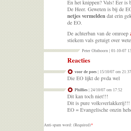
En het knippen? Vals! Eer is 
De Heer. Geweten is bij de E
netjes vermelden
dat erin gek
de EO.
De achterban van de omroep
stiekem vals getuigt over wet
Peter Olsthoorn | 01-10-07 1
Reacties
voor de poes
| 15/10/07 om 21:3
Die EO lijkt de pvda wel
Phillies
| 24/10/07 om 17:52
Dit kan toch niet!!!
Dit is pure volksverlakkerij!!!
EO = Evangelische onzin heh
Anti-spam word: (Required)
*