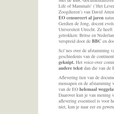
Met de BBC-documentaireree
Life of Mammals’ (’Het Leve
Zoogdieren’) van David Atte
EO censureert al jaren
natuu
Gerdien de Jong, docent evolu
Universiteit Utrecht. Ze heef
getrokken: Britse en Nederla
BBC
verspreid door de
en do
Scí¨nes over de afstamming v
geschiedenis van de continen
geknipt.
Het voice-over comm
andere tekst
dan die van de 
Aflevering tien van de docume
mensapen en de afstamming v
helemaal weggela
van de EO
Daarover kun je van mening ve
aflevering essentieel is voor h
niet, kun je naar eer en gewet